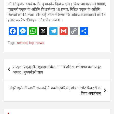
को 15 हजार रूपये प्रतिमाह मानदेय दिया जाएगा। विगत वर्ष भृत्य को 8000,
प्राइमरी स्कूल के अतिथि शिक्षकों को 10 हजार, मिडिल स्कूल के अतिथि
शिक्षकों को 12 हजार और हाई-हायर सेकेण्डरी के अतिथि व्याख्याताओं को 14
हजार रूपये प्रतिमाह मानदेय दिया गया था।
F
M
W
X
T
G
C
S
a
es
h
el
m
o
h
Tags:
school
,
top-news
ce
se
at
e
ail
py
ar
b
n
s
gr
Li
e
o
g
A
a
n
Post
रायपुर : समृद्ध और खुशहाल किसान – विकसित छत्तीसगढ़ का मजबूत
o
er
p
m
k
navigation
आधार : मुख्यमंत्री साय
k
p
मंत्री श्रीमती लक्ष्मी राजवाड़े ने शबरी एंपोरियम, और गारमेंट फैक्ट्री का
किया अवलोकन