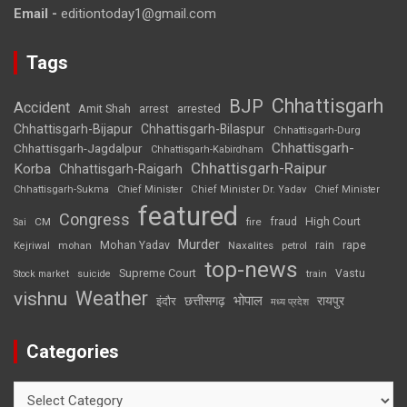
Email -
editiontoday1@gmail.com
Tags
Chhattisgarh
BJP
Accident
Amit Shah
arrested
arrest
Chhattisgarh-Bijapur
Chhattisgarh-Bilaspur
Chhattisgarh-Durg
Chhattisgarh-
Chhattisgarh-Jagdalpur
Chhattisgarh-Kabirdham
Chhattisgarh-Raipur
Korba
Chhattisgarh-Raigarh
Chhattisgarh-Sukma
Chief Minister
Chief Minister Dr. Yadav
Chief Minister
featured
Congress
High Court
CM
fire
fraud
Sai
Murder
rape
Mohan Yadav
Naxalites
rain
Kejriwal
mohan
petrol
top-news
Supreme Court
Vastu
Stock market
suicide
train
Weather
vishnu
भोपाल
छत्तीसगढ़
रायपुर
इंदौर
मध्य प्रदेश
Categories
Categories