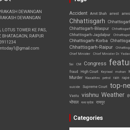
RAKASH DEWANGAN
Accident
Amit Shah
arre
arrest
RAKASH DEWANGAN
Chhattisgarh
Chhattisgar
Chhattisgarh-Bilaspur
Chhattisgar
, LOTUS TOWER KE PAS,
Chhattisgarh-Jagdalpur
Chhattisga
, BHATAGAON, RAIPUR
Chhattisgarh-Korba
Chhattisga
3911234
Chhattisgarh-Raipur
iontoday1@gmail.com
Chhattis
Chief Minister
Chief Minister Dr. Yadav
featu
Congress
CM
Sai
High Court
fraud
Kejriwal
mohan
Murder
rape
Naxalites
rain
petrol
top-n
Supreme Court
suicide
Weather
vishnu
इं
Vastu
भोपाल
रायपुर
मध्य प्रदेश
Categories
Categories