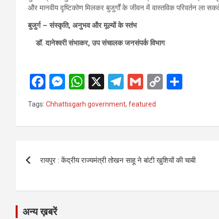
और मानवीय दृष्टिकोण मिलकर बुजुर्गों के जीवन में वास्तविक परिवर्तन ला सकते
बुजुर्ग – संस्कृति, अनुभव और मूल्यों के स्तंभ
डॉ. दानेश्वरी संभाकर, उप संचालक जनसंपर्क विभाग
F
M
W
X
T
G
C
S
a
es
h
el
m
o
h
Tags:
Chhattisgarh government
,
featured
ce
se
at
e
ail
py
ar
b
n
s
gr
Li
e
o
g
A
a
n
Post
o
er
p
m
k
रायपुर : केंद्रीय राज्यमंत्री तोखन साहू ने बांटी खुशियों की चाबी
navigation
k
p
अन्य ख़बरें