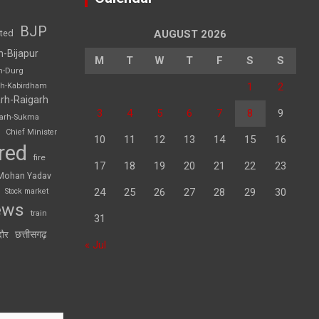
BJP
sted
AUGUST 2026
h-Bijapur
M
T
W
T
F
S
S
h-Durg
1
2
rh-Kabirdham
rh-Raigarh
3
4
5
6
7
8
9
garh-Sukma
Chief Minister
10
11
12
13
14
15
16
red
fire
17
18
19
20
21
22
23
Mohan Yadav
24
25
26
27
28
29
30
Stock market
ews
train
31
छत्तीसगढ़
दौर
« Jul