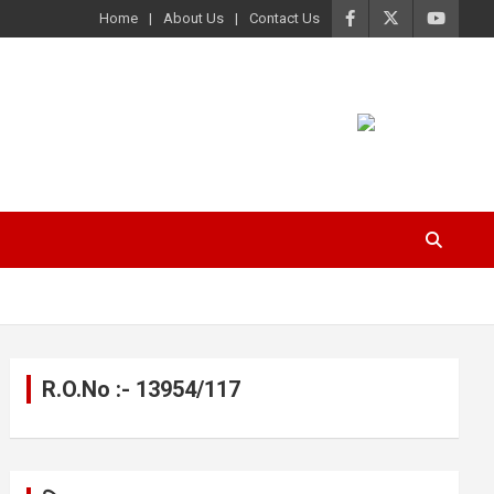
Home
About Us
Contact Us
R.O.No :- 13954/117