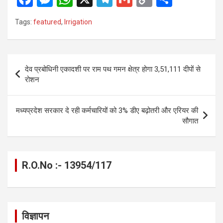
a
es
h
el
m
o
h
Tags:
featured
,
Irrigation
ce
se
at
e
ail
py
ar
b
n
s
gr
Li
e
o
g
A
a
n
Post
देव प्रबोधिनी एकादशी पर राम पथ गमन क्षेत्र होगा 3,51,111 दीपों से
o
er
p
m
k
navigation
रोशन
k
p
मध्यप्रदेश सरकार दे रही कर्मचारियों को 3% डीए बढ़ोतरी और एरियर की
सौगात
R.O.No :- 13954/117
विज्ञापन