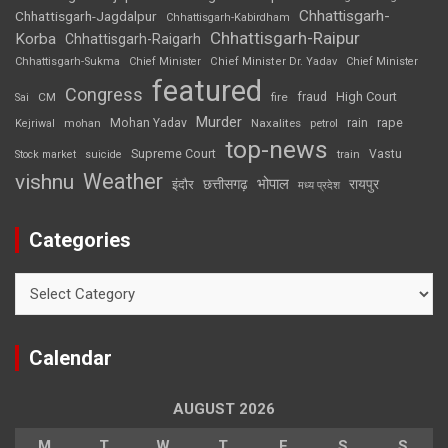
Chhattisgarh-
Chhattisgarh-Jagdalpur
Chhattisgarh-Kabirdham
Chhattisgarh-Raipur
Korba
Chhattisgarh-Raigarh
Chhattisgarh-Sukma
Chief Minister
Chief Minister Dr. Yadav
Chief Minister
featured
Congress
High Court
CM
fire
fraud
Sai
Murder
rape
Mohan Yadav
Naxalites
rain
Kejriwal
mohan
petrol
top-news
Supreme Court
Vastu
Stock market
suicide
train
Weather
vishnu
भोपाल
छत्तीसगढ़
रायपुर
इंदौर
मध्य प्रदेश
Categories
Categories
Calendar
AUGUST 2026
M
T
W
T
F
S
S