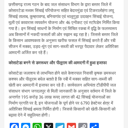
छत्तीसगढ़ राज्य गठन के बाद जल संसाधन विभाग के द्वारा बस्तर जिले में
कोसारटेडा मध्यम सिंचाई परियोजना सहित बेदारमुंडा एवं टिकरालोहंगा लघु
सिंचाई तालाब, कुम्हरावण्ड, बनियागांव एवं भालूगुड़ा उदवहन सिंचाई योजना,
मूली एवं कावारास व्यपवर्तन योजना और 46 एनीकट एवं स्टॉपडेम निर्मित किया
गया है। इन सिंचाई साधनों के निर्माण एवं सिंचित रकबा में वृद्धि के फलस्वरूप
अब किसानों में नकदी फसलों की ओर रुझान बढ़ रहा है। जिससे बस्तर जिले
के किसान आवश्यकता के अनुरूप खरीफ फसल में सिंचाई करते हैं और रबी
सीजन में मक्का, उड़द-मूंग एवं साग-सब्जी की भरपूर पैदावार लेकर अतिरिक्त
आमदनी अर्जित कर रहे हैं।
कोसाटेडा बनने से डमरूधर और पीलूराम की आमदनी में हुआ इजाफा
कोसाटेडा जलाशय से लाभन्वित होने वाले केशरपाल निवासी कृषक डमरूधर
कश्यप और पीलूराम बघेल बताते है कि रबी में मक्का सहित साग-सब्जी की
खेती कर आमदनी में इजाफा कर रहे हैं। कार्यपालन अभियंता टीडीपीपी जल
संसाधन संभाग जगदलपुर से मिली जानकारी के अनुसार वर्तमान में जिले के
अन्तर्गत 195 करोड़ 36 लाख रूपए लागत की 42 सिंचाई योजनाओं का
निर्माण प्रगति पर है, इन योजनाओं के पूर्ण होने पर 6790 हेक्टेयर क्षेत्र में
अतिरिक्त सिंचाई क्षमता निर्मित होगी। जिससे किसानों को खेती-किसानी को
बढ़ावा देने में सहूलियत होगी।
F
M
W
X
T
G
C
S