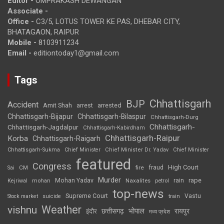
Editor -
OMPRAKASH DEWANGAN
Associate -
Office -
C3/5, LOTUS TOWER KE PAS, DHEBAR CITY,
BHATAGAON, RAIPUR
Mobile -
8103911234
Email -
editiontoday1@gmail.com
Tags
Chhattisgarh
BJP
Accident
Amit Shah
arrested
arrest
Chhattisgarh-Bijapur
Chhattisgarh-Bilaspur
Chhattisgarh-Durg
Chhattisgarh-
Chhattisgarh-Jagdalpur
Chhattisgarh-Kabirdham
Chhattisgarh-Raipur
Korba
Chhattisgarh-Raigarh
Chhattisgarh-Sukma
Chief Minister
Chief Minister Dr. Yadav
Chief Minister
featured
Congress
High Court
CM
fire
fraud
Sai
Murder
rape
Mohan Yadav
Naxalites
rain
Kejriwal
mohan
petrol
top-news
Supreme Court
Vastu
Stock market
suicide
train
Weather
vishnu
भोपाल
छत्तीसगढ़
रायपुर
इंदौर
मध्य प्रदेश