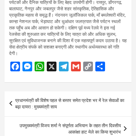
पर्यटकों और दैनिक यात्रियों के लिए बेहद उपयोगी होगी। रायपुर, डोंगरगढ़,
बालाघाट, नैनपुर और जबलपुर जैसे शहर सांस्कृतिक, ऐतिहासिक और
प्राकृतिक महत्व से समृद्ध हैं। नंदनवन जूलॉजिकल पार्क, माँ बमलेश्वरी मंदिर,
कान्हा नेशनल पार्क, भेड़ाघाट और धुआंधार जलप्रपात जैसे पर्यटन स्थलों
तक पहुँच अब और आसान हो सकेगी। दक्षिण पूर्व मध्य रेलवे ने इस नई
रेलसेवा की शुरुआत कर यात्रियों के लिए यात्रा को और अधिक सुलभ,
सुरक्षित एवं सुविधाजनक बनाने की दिशा में एक महत्वपूर्ण कदम उठाया है। यह
सेवा क्षेत्रीय संपर्क को सशक्त बनाएगी और स्थानीय अर्थव्यवस्था को गति
देगी।
F
M
W
X
T
G
C
S
a
es
h
el
m
o
h
ce
se
at
e
ail
py
ar
b
n
s
gr
Li
e
Post
प्रधानमंत्री की विशेष पहल से बस्तर समेत प्रदेश भर में रेल सेवाओं का
o
g
A
a
n
navigation
बढ़ा दायरा : मुख्यमंत्री साय
o
er
p
m
k
k
p
उपमुख्यमंत्री विजय शर्मा ने संपूर्णता अभियान के तहत तीन दिवसीय
आकांक्षा हाट मेले का किया शुभारंभ