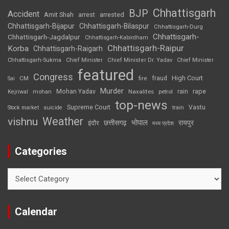
Chhattisgarh
BJP
Accident
Amit Shah
arrested
arrest
Chhattisgarh-Bijapur
Chhattisgarh-Bilaspur
Chhattisgarh-Durg
Chhattisgarh-
Chhattisgarh-Jagdalpur
Chhattisgarh-Kabirdham
Chhattisgarh-Raipur
Korba
Chhattisgarh-Raigarh
Chhattisgarh-Sukma
Chief Minister
Chief Minister Dr. Yadav
Chief Minister
featured
Congress
High Court
CM
fire
fraud
Sai
Murder
rape
Mohan Yadav
Naxalites
rain
Kejriwal
mohan
petrol
top-news
Supreme Court
Vastu
Stock market
suicide
train
Weather
vishnu
भोपाल
छत्तीसगढ़
रायपुर
इंदौर
मध्य प्रदेश
Categories
Categories
Calendar