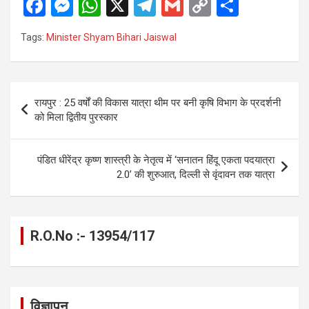
F
M
W
X
T
G
C
S
a
es
h
el
m
o
h
Tags:
Minister Shyam Bihari Jaiswal
ce
se
at
e
ail
py
ar
b
n
s
gr
Li
e
o
g
A
a
n
Post
रायपुर : 25 वर्षों की विकास यात्रा थीम पर बनी कृषि विभाग के प्रदर्शनी
o
er
p
m
k
navigation
को मिला द्वितीय पुरस्कार
k
p
पंडित धीरेंद्र कृष्ण शास्त्री के नेतृत्व में ‘सनातन हिंदू एकता पदयात्रा
2.0’ की शुरुआत, दिल्ली से वृंदावन तक यात्रा
R.O.No :- 13954/117
विज्ञापन