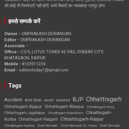
की कोई भी जिम्मेदारी नहीं होगी. सभी विवादों का न्यायक्षेत्र रायपुर होगा
हमसे सम्पर्क करें
Owner -
OMPRAKASH DEWANGAN
Editor -
OMPRAKASH DEWANGAN
Associate -
Office -
C3/5, LOTUS TOWER KE PAS, DHEBAR CITY,
BHATAGAON, RAIPUR
Mobile -
8103911234
Email -
editiontoday1@gmail.com
Tags
Chhattisgarh
BJP
Accident
Amit Shah
arrested
arrest
Chhattisgarh-Bijapur
Chhattisgarh-Bilaspur
Chhattisgarh-Durg
Chhattisgarh-
Chhattisgarh-Jagdalpur
Chhattisgarh-Kabirdham
Chhattisgarh-Raipur
Korba
Chhattisgarh-Raigarh
Chhattisgarh-Sukma
Chief Minister
Chief Minister Dr. Yadav
Chief Minister