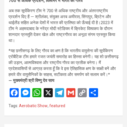
700 से अधिक प्रदर्शन, विश्वभर में भारत का गौरव
अब तक सूर्यकिरण टीम ने 700 से अधिक राष्ट्रीय और अंतरराष्ट्रीय
प्रदर्शन दिए हैं — श्रीलंका, संयुक्त अरब अमीरात, सिंगापुर, ब्रिटेन और
थाईलैंड सहित अनेक देशों में भारत की प्रतिष्ठा को ऊँचाई दी है।2023 में
टीम ने अहमदाबाद के नरेंद्र मोदी स्टेडियम में क्रिकेट विश्वकप के दौरान
शानदार प्रस्तुति देकर खेल और राष्ट्रगौरव का अनूठा संगम प्रस्तुत किया
था।
*यह छत्तीसगढ़ के लिए गौरव का क्षण है कि भारतीय वायुसेना की सूर्यकिरण
एरोबैटिक टीम हमारे रजत जयंती समारोह का हिस्सा बनेगी। यह शो छत्तीसगढ़
की उड़ान, आत्मविश्वास और राष्ट्रीय गौरव का प्रतीक बनेगा। मैं
प्रदेशवासियों से आग्रह करता हूँ कि वे इस ऐतिहासिक क्षण के साक्षी बनें और
हमारे वीर वायुसैनिकों के साहस, सटीकता और समर्पण को सलाम करें।*
— मुख्यमंत्री श्री विष्णु देव साय
F
M
W
X
T
G
C
S
a
es
h
el
m
o
h
Tags:
Aerobatic Show
,
featured
ce
se
at
e
ail
py
ar
b
n
s
gr
Li
e