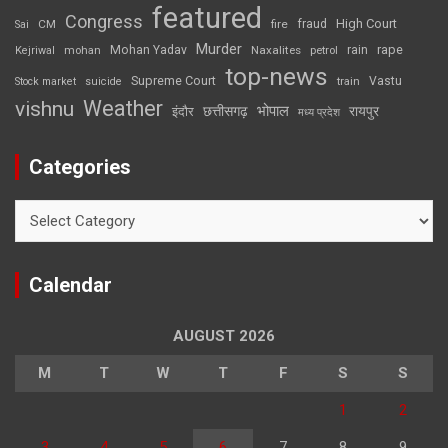
featured
Congress
High Court
CM
fire
fraud
Sai
Murder
rape
Mohan Yadav
Naxalites
rain
Kejriwal
mohan
petrol
top-news
Supreme Court
Vastu
Stock market
suicide
train
Weather
vishnu
भोपाल
छत्तीसगढ़
रायपुर
इंदौर
मध्य प्रदेश
Categories
Categories
Calendar
AUGUST 2026
M
T
W
T
F
S
S
1
2
3
4
5
6
7
8
9