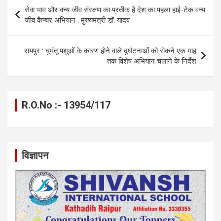
o
g
A
a
n
Post
सेवा भाव और वन्य जीव संरक्षण का प्रतीक है देश का पहला हाई-टेक वन्य
o
er
p
m
k
navigation
जीव कैप्चर अभियान : मुख्यमंत्री डॉ. यादव
k
p
रायपुर : घुमंतू पशुओं के कारण होने वाले दुर्घटनाओं को रोकने एक माह
तक विशेष अभियान चलाने के निर्देश
R.O.No :- 13954/117
विज्ञापन