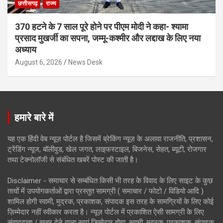
छत्तीसगढ़
राज्य
370 हटने के 7 साल पूरे होने पर पीएम मोदी ने कहा- श्यामा
प्रसाद मुखर्जी का सपना, जम्मू-कश्मीर और लद्दाख के लिए नया
अध्याय
August 6, 2026
News Desk
हमारे बारे में
यह एक हिंदी वेब न्यूज़ पोर्टल है जिसमें ब्रेकिंग न्यूज़ के अलावा राजनीति, प्रशासन,
ट्रेंडिंग न्यूज, बॉलीवुड, खेल जगत, लाइफस्टाइल, बिजनेस, सेहत, ब्यूटी, रोजगार
तथा टेक्नोलॉजी से संबंधित खबरें पोस्ट की जाती है।
Disclaimer - समाचार से सम्बंधित किसी भी तरह के विवाद के लिए साइट के कुछ
तत्वों में उपयोगकर्ताओं द्वारा प्रस्तुत सामग्री ( समाचार / फोटो / विडियो आदि )
शामिल होगी स्वामी, मुद्रक, प्रकाशक, संपादक इस तरह के सामग्रियों के लिए कोई
ज़िम्मेदार नहीं स्वीकार करता है। न्यूज़ पोर्टल में प्रकाशित ऐसी सामग्री के लिए
संवाददाता / खबर देने वाला स्वयं जिम्मेदार होगा, स्वामी, मुद्रक, प्रकाशक, संपादक