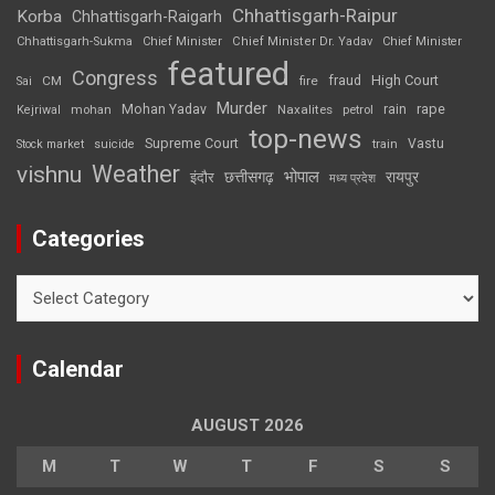
Chhattisgarh-Raipur
Korba
Chhattisgarh-Raigarh
Chhattisgarh-Sukma
Chief Minister
Chief Minister Dr. Yadav
Chief Minister
featured
Congress
High Court
CM
fire
fraud
Sai
Murder
rape
Mohan Yadav
Naxalites
rain
Kejriwal
mohan
petrol
top-news
Supreme Court
Vastu
Stock market
suicide
train
Weather
vishnu
भोपाल
छत्तीसगढ़
रायपुर
इंदौर
मध्य प्रदेश
Categories
Categories
Calendar
AUGUST 2026
M
T
W
T
F
S
S