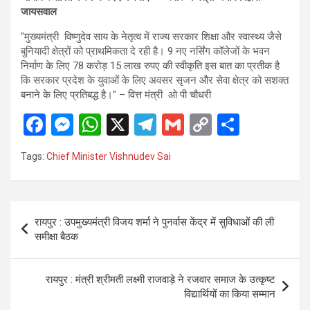
जायसवाल
"मुख्यमंत्री विष्णुदेव साय के नेतृत्व में राज्य सरकार शिक्षा और स्वास्थ्य जैसे
बुनियादी क्षेत्रों को प्राथमिकता दे रही है। 9 नए नर्सिंग कॉलेजों के भवन
निर्माण के लिए 78 करोड़ 15 लाख रुपए की स्वीकृति इस बात का प्रतीक है
कि सरकार प्रदेश के युवाओं के लिए अवसर सृजन और सेवा क्षेत्र को सशक्त
बनाने के लिए प्रतिबद्ध है।" – वित्त मंत्री ओ पी चौधरी
F
M
W
X
T
G
C
S
a
es
h
el
m
o
h
Tags:
Chief Minister Vishnudev Sai
ce
se
at
e
ail
py
ar
b
n
s
gr
Li
e
o
g
A
a
n
Post
रायपुर : उपमुख्यमंत्री विजय शर्मा ने पुनर्वास केंद्र में सुविधाओं की ली
o
er
p
m
k
navigation
समीक्षा बैठक
k
p
रायपुर : मंत्री श्रीमती लक्ष्मी राजवाड़े ने रजवार समाज के उत्कृष्ट
विद्यार्थियों का किया सम्मान