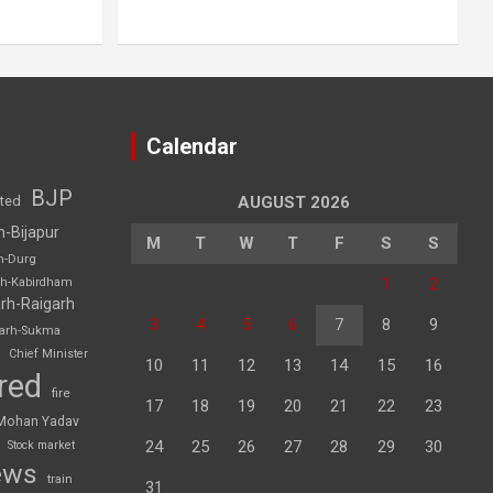
Calendar
BJP
sted
AUGUST 2026
h-Bijapur
M
T
W
T
F
S
S
h-Durg
1
2
rh-Kabirdham
rh-Raigarh
3
4
5
6
7
8
9
garh-Sukma
Chief Minister
10
11
12
13
14
15
16
red
fire
17
18
19
20
21
22
23
Mohan Yadav
24
25
26
27
28
29
30
Stock market
ews
train
31