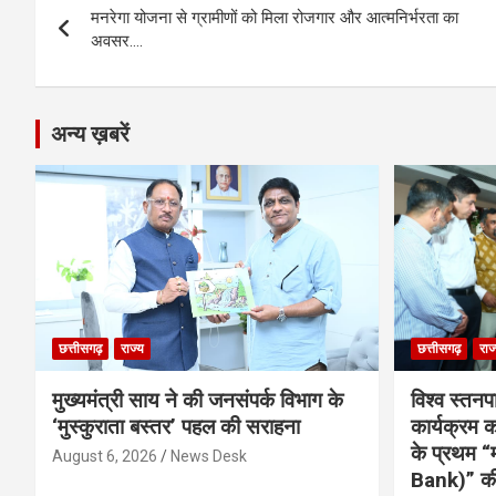
o
er
p
m
k
मनरेगा योजना से ग्रामीणों को मिला रोजगार और आत्मनिर्भरता का
navigation
अवसर….
k
p
अन्य ख़बरें
छत्तीसगढ़
राज्य
छत्तीसगढ़
राज
मुख्यमंत्री साय ने की जनसंपर्क विभाग के
विश्व स्तनप
‘मुस्कुराता बस्तर’ पहल की सराहना
कार्यक्रम
के प्रथम “
August 6, 2026
News Desk
Bank)” की