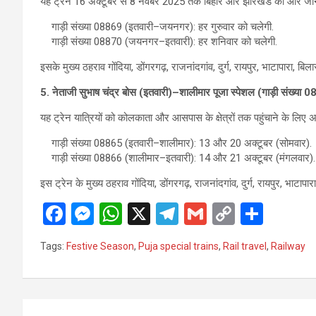
यह ट्रेन 16 अक्टूबर से 8 नवंबर 2025 तक बिहार और झारखंड की ओर जाने वाल
गाड़ी संख्या 08869 (इतवारी–जयनगर): हर गुरुवार को चलेगी.
गाड़ी संख्या 08870 (जयनगर–इतवारी): हर शनिवार को चलेगी.
इसके मुख्य ठहराव गोंदिया, डोंगरगढ़, राजनांदगांव, दुर्ग, रायपुर, भाटापारा, बिला
5. नेताजी सुभाष चंद्र बोस (इतवारी)–शालीमार पूजा स्पेशल (गाड़ी संख्
यह ट्रेन यात्रियों को कोलकाता और आसपास के क्षेत्रों तक पहुंचाने के लिए अति
गाड़ी संख्या 08865 (इतवारी–शालीमार): 13 और 20 अक्टूबर (सोमवार).
गाड़ी संख्या 08866 (शालीमार–इतवारी): 14 और 21 अक्टूबर (मंगलवार).
इस ट्रेन के मुख्य ठहराव गोंदिया, डोंगरगढ़, राजनांदगांव, दुर्ग, रायपुर, भाटापार
F
M
W
X
T
G
C
S
a
es
h
el
m
o
h
Tags:
Festive Season
,
Puja special trains
,
Rail travel
,
Railway
ce
se
at
e
ail
py
ar
b
n
s
gr
Li
e
o
g
A
a
n
Post