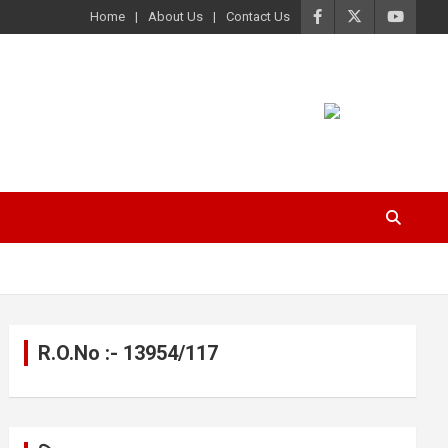
Home
About Us
Contact Us
R.O.No :- 13954/117