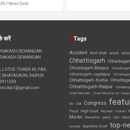
026
News Desk
क करें
Tags
RAKASH DEWANGAN
Accident
Amit Shah
arre
arrest
RAKASH DEWANGAN
Chhattisgarh
Chhattisgar
Chhattisgarh-Bilaspur
Chhattisgar
, LOTUS TOWER KE PAS,
Chhattisgarh-Jagdalpur
Chhattisga
, BHATAGAON, RAIPUR
Chhattisgarh-Korba
Chhattisga
3911234
Chhattisgarh-Raipur
iontoday1@gmail.com
Chhattis
Chief Minister
Chief Minister Dr. Yadav
featu
Congress
CM
Sai
High Court
fraud
Kejriwal
mohan
Murder
rape
Naxalites
rain
petrol
top-n
Supreme Court
suicide