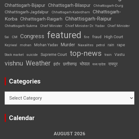
Chhattisgarh-Bijapur
Chhattisgarh-Bilaspur
Chhattisgarh-Durg
Chhattisgarh-
Chhattisgarh-Jagdalpur
Chhattisgarh-Kabirdham
Chhattisgarh-Raipur
Korba
Chhattisgarh-Raigarh
Chhattisgarh-Sukma
Chief Minister
Chief Minister Dr. Yadav
Chief Minister
featured
Congress
High Court
CM
fire
fraud
Sai
Murder
rape
Mohan Yadav
Naxalites
rain
Kejriwal
mohan
petrol
top-news
Supreme Court
Vastu
Stock market
suicide
train
Weather
vishnu
भोपाल
छत्तीसगढ़
रायपुर
इंदौर
मध्य प्रदेश
Categories
Categories
Calendar
AUGUST 2026