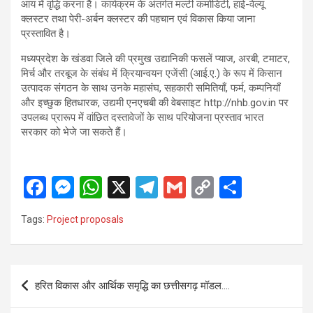
आय में वृद्धि करना है। कार्यक्रम के अंतर्गत मल्टी कमोडिटी, हाई-वेल्यू
क्लस्टर तथा पेरी-अर्बन क्लस्टर की पहचान एवं विकास किया जाना
प्रस्तावित है।
मध्यप्रदेश के खंडवा जिले की प्रमुख उद्यानिकी फसलें प्याज, अरबी, टमाटर,
मिर्च और तरबूज के संबंध में क्रियान्वयन एजेंसी (आई.ए.) के रूप में किसान
उत्पादक संगठन के साथ उनके महासंघ, सहकारी समितियाँ, फर्म, कम्पनियाँ
और इच्छुक हितधारक, उद्यमी एनएचबी की वेबसाइट http://nhb.gov.in पर
उपलब्ध प्रारूप में वांछित दस्तावेजों के साथ परियोजना प्रस्ताव भारत
सरकार को भेजे जा सकते हैं।
F
M
W
X
T
G
C
S
a
es
h
el
m
o
h
Tags:
Project proposals
ce
se
at
e
ail
py
ar
b
n
s
gr
Li
e
o
g
A
a
n
Post
हरित विकास और आर्थिक समृद्धि का छत्तीसगढ़ मॉडल….
o
er
p
m
k
navigation