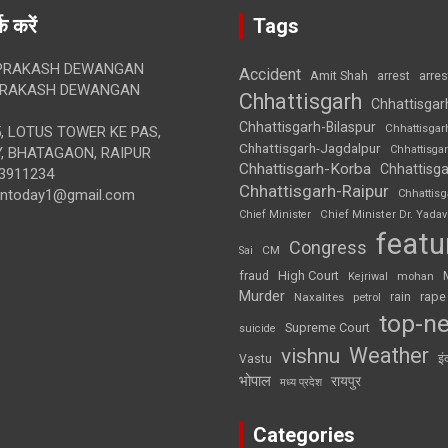
क करें
Tags
RAKASH DEWANGAN
Accident
Amit Shah
arre
arrest
RAKASH DEWANGAN
Chhattisgarh
Chhattisgar
Chhattisgarh-Bilaspur
Chhattisgar
, LOTUS TOWER KE PAS,
Chhattisgarh-Jagdalpur
Chhattisga
, BHATAGAON, RAIPUR
Chhattisgarh-Korba
Chhattisga
3911234
Chhattisgarh-Raipur
iontoday1@gmail.com
Chhattis
Chief Minister
Chief Minister Dr. Yadav
featu
Congress
CM
Sai
High Court
fraud
Kejriwal
mohan
Murder
rape
Naxalites
rain
petrol
top-n
Supreme Court
suicide
Weather
vishnu
इं
Vastu
भोपाल
रायपुर
मध्य प्रदेश
Categories