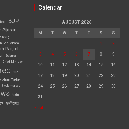
Calendar
BJP
sted
AUGUST 2026
h-Bijapur
M
T
W
T
F
S
S
h-Durg
1
2
rh-Kabirdham
rh-Raigarh
3
4
5
6
7
8
9
garh-Sukma
Chief Minister
10
11
12
13
14
15
16
red
fire
17
18
19
20
21
22
23
Mohan Yadav
24
25
26
27
28
29
30
Stock market
ews
train
31
छत्तीसगढ़
दौर
« Jul