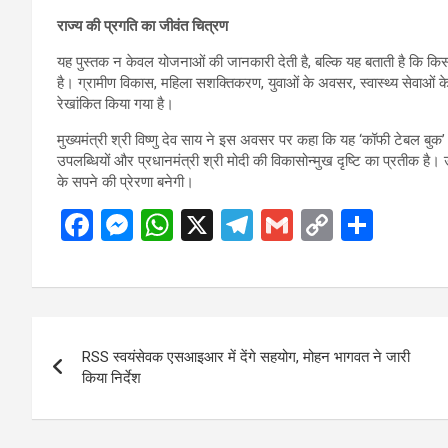
राज्य की प्रगति का जीवंत चित्रण
यह पुस्तक न केवल योजनाओं की जानकारी देती है, बल्कि यह बताती है कि क
है। ग्रामीण विकास, महिला सशक्तिकरण, युवाओं के अवसर, स्वास्थ्य सेवाओं के विस
रेखांकित किया गया है।
मुख्यमंत्री श्री विष्णु देव साय ने इस अवसर पर कहा कि यह ‘कॉफी टेबल बुक’ छत
उपलब्धियों और प्रधानमंत्री श्री मोदी की विकासोन्मुख दृष्टि का प्रतीक है।
के सपने की प्रेरणा बनेगी।
F
M
W
X
T
G
C
S
a
es
h
el
m
o
h
ce
se
at
e
ail
py
ar
b
n
s
gr
Li
e
Post
o
g
A
a
n
RSS स्वयंसेवक एसआइआर में देंगे सहयोग, मोहन भागवत ने जारी
navigation
o
er
p
m
k
किया निर्देश
k
p