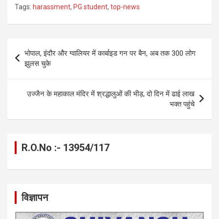
a
es
h
el
m
o
h
Tags:
harassment
,
PG student
,
top-news
ce
se
at
e
ail
py
ar
b
n
s
gr
Li
e
o
g
A
a
n
Post
भोपाल, इंदौर और ग्वालियर में कार्बाइड गन पर बैन, अब तक 300 लोग
o
er
p
m
k
navigation
झुलस चुके
k
p
उज्जैन के महाकाल मंदिर में श्रद्धालुओं की भीड़, दो दिन में ढाई लाख
भक्त पहुंचे
R.O.No :- 13954/117
विज्ञापन