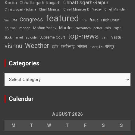
Chhattisgarh-Raipur
Korba
Chhattisgarh-Raigarh
Chhattisgarh-Sukma
Chief Minister
Chief Minister Dr. Yadav
Chief Minister
featured
Congress
High Court
CM
fire
fraud
Sai
Murder
rape
Mohan Yadav
Naxalites
rain
Kejriwal
mohan
petrol
top-news
Supreme Court
Vastu
Stock market
suicide
train
Weather
vishnu
भोपाल
छत्तीसगढ़
रायपुर
इंदौर
मध्य प्रदेश
Categories
Categories
Calendar
AUGUST 2026
M
T
W
T
F
S
S