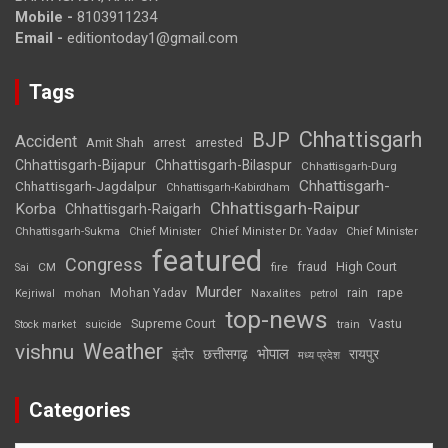
Mobile -
8103911234
Email -
editiontoday1@gmail.com
Tags
Chhattisgarh
BJP
Accident
Amit Shah
arrested
arrest
Chhattisgarh-Bijapur
Chhattisgarh-Bilaspur
Chhattisgarh-Durg
Chhattisgarh-
Chhattisgarh-Jagdalpur
Chhattisgarh-Kabirdham
Chhattisgarh-Raipur
Korba
Chhattisgarh-Raigarh
Chhattisgarh-Sukma
Chief Minister
Chief Minister Dr. Yadav
Chief Minister
featured
Congress
High Court
CM
fire
fraud
Sai
Murder
rape
Mohan Yadav
Naxalites
rain
Kejriwal
mohan
petrol
top-news
Supreme Court
Vastu
Stock market
suicide
train
Weather
vishnu
भोपाल
छत्तीसगढ़
रायपुर
इंदौर
मध्य प्रदेश
Categories