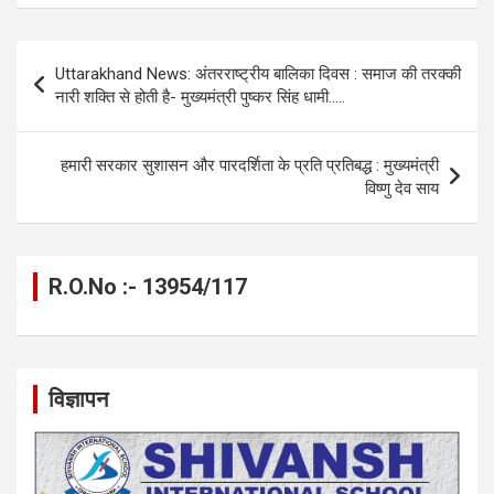
ce
se
at
e
ail
py
ar
b
n
s
gr
Li
e
Post
Uttarakhand News: अंतरराष्ट्रीय बालिका दिवस : समाज की तरक्की
o
g
A
a
n
navigation
नारी शक्ति से होती है- मुख्यमंत्री पुष्कर सिंह धामी…..
o
er
p
m
k
k
p
हमारी सरकार सुशासन और पारदर्शिता के प्रति प्रतिबद्ध : मुख्यमंत्री
विष्णु देव साय
R.O.No :- 13954/117
विज्ञापन