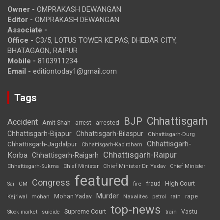
Owner -
OMPRAKASH DEWANGAN
Editor -
OMPRAKASH DEWANGAN
Associate -
Office -
C3/5, LOTUS TOWER KE PAS, DHEBAR CITY,
BHATAGAON, RAIPUR
Mobile -
8103911234
Email -
editiontoday1@gmail.com
Tags
Chhattisgarh
BJP
Accident
Amit Shah
arrested
arrest
Chhattisgarh-Bijapur
Chhattisgarh-Bilaspur
Chhattisgarh-Durg
Chhattisgarh-
Chhattisgarh-Jagdalpur
Chhattisgarh-Kabirdham
Chhattisgarh-Raipur
Korba
Chhattisgarh-Raigarh
Chhattisgarh-Sukma
Chief Minister
Chief Minister Dr. Yadav
Chief Minister
featured
Congress
High Court
CM
fire
fraud
Sai
Murder
rape
Mohan Yadav
Naxalites
rain
Kejriwal
mohan
petrol
top-news
Supreme Court
Vastu
Stock market
suicide
train