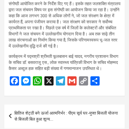
संगोष्ठी आयोजित करने के निर्देश दिए गए हैं। इसके तहत जलशक्ति मंत्रालय
द्वारा जल संचयन विषय पर इस संगोष्ठी का आयोजन किया जा रहा है। उन्होंने
कहा कि आज लगभग 300 से अधिक लोगों ने, जो जल संरक्षण के क्षेत्र में
कार्यरत हैं, अपना पंजीयन कराया है। जल संरक्षण को सरकार ने सर्वोच्च
प्राथमिकता पर रखा है। पिछले एक वर्ष में जिलों के कलेक्टरों और संबंधित
विभागों ने जल संचयन में उल्लेखनीय योगदान दिया है। अब तक साढ़े तीन
लाख संरचनाओं का निर्माण किया गया है, जिसके परिणामस्वरूप भू-जल स्तर
में उल्लेखनीय वृद्धि दर्ज की गई है।
कार्यक्रम में पद्मश्री श्रीमती फूलबासन बाई यादव, नगरीय प्रशासन विभाग
के सचिव डॉ. बसवराजु एस., लोक स्वास्थ्य यांत्रिकी विभाग के सचिव मोहम्मद
कैसर अब्दुल हक सहित बड़ी संख्या में गणमान्यजन उपस्थित थे।
F
M
W
X
T
G
C
S
a
es
h
el
m
o
h
ce
se
at
e
ail
py
ar
b
n
s
gr
Li
e
Post
क्षितिज शेट्ठी बने ऊर्जा आत्मनिर्भर : पीएम सूर्य घर-मुफ्त बिजली योजना
o
g
A
a
n
navigation
से बिजली बिल हुआ शून्य….
o
er
p
m
k