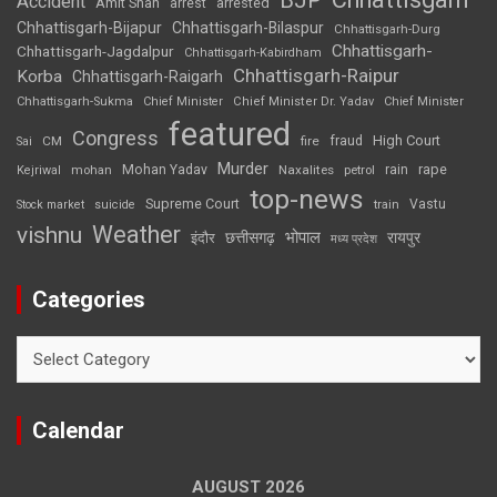
Accident
Amit Shah
arrested
arrest
Chhattisgarh-Bijapur
Chhattisgarh-Bilaspur
Chhattisgarh-Durg
Chhattisgarh-
Chhattisgarh-Jagdalpur
Chhattisgarh-Kabirdham
Chhattisgarh-Raipur
Korba
Chhattisgarh-Raigarh
Chhattisgarh-Sukma
Chief Minister
Chief Minister Dr. Yadav
Chief Minister
featured
Congress
High Court
CM
fire
fraud
Sai
Murder
rape
Mohan Yadav
Naxalites
rain
Kejriwal
mohan
petrol
top-news
Supreme Court
Vastu
Stock market
suicide
train
Weather
vishnu
भोपाल
छत्तीसगढ़
रायपुर
इंदौर
मध्य प्रदेश
Categories
Categories
Calendar
AUGUST 2026