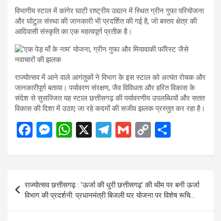
विभागीय स्टाल में कांगेर घाटी राष्ट्रीय उद्यान में स्थित ग्रीन गुफा परियोजना
और घोटुल संस्था की जानकारी भी प्रदर्शित की गई है, जो बस्तर क्षेत्र की
आदिवासी संस्कृति का एक महत्वपूर्ण प्रतीक है।
राज्योत्सव में आने वाले आगंतुकों ने विभाग के इस स्टाल को अत्यंत रोचक और
जानकारीपूर्ण बताया। पर्यावरण संरक्षण, जैव विविधता और हरित विकास के
संदेश से सुसज्जित यह स्टाल छत्तीसगढ़ की पर्यावरणीय उपलब्धियों और सतत
विकास की दिशा में उठाए जा रहे कदमों की सजीव झलक प्रस्तुत कर रहा है।
F
M
W
X
T
G
C
S
a
es
h
el
m
o
h
ce
se
at
e
ail
py
ar
b
n
s
gr
Li
e
Post
राज्योत्सव छत्तीसगढ़ : ’ऊर्जा की धुरी छत्तीसगढ़’ की थीम पर बनी ऊर्जा
o
g
A
a
n
navigation
विभाग की प्रदर्शनी: प्रधानमंत्री बिजली घर योजना पर विशेष रूचि…
o
er
p
m
k