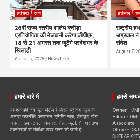
छत्तीसगढ़
राज्य
छत्तीसगढ़
राज
26वीं राज्य स्तरीय शालेय क्रीड़ा
राष्ट्रीय ह
प्रतियोगिता की मेजबानी करेगा जीपीएम,
अग्रवाल ने 
18 से 21 अगस्त तक जुटेंगे प्रदेशभर के
संदेश
खिलाड़ी
August 7, 2
August 7, 2026
News Desk
हमारे बारे में
हमसे सम्पर्
यह एक हिंदी वेब न्यूज़ पोर्टल है जिसमें ब्रेकिंग न्यूज़ के
Owner -
OMP
अलावा राजनीति, प्रशासन, ट्रेंडिंग न्यूज, बॉलीवुड, खेल
Editor -
OMP
जगत, लाइफस्टाइल, बिजनेस, सेहत, ब्यूटी, रोजगार तथा
Associate -
टेक्नोलॉजी से संबंधित खबरें पोस्ट की जाती है।
Office -
C3/5
DHEBAR CITY