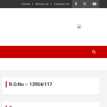
Home
About Us
Contact Us
…
R.O.No :- 13954/117