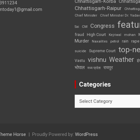
Chhattisgarh-Korba
Chhattisga
3911234
Chhattisgarh-Raipur
iontoday1@gmail.com
Chhattis
Chief Minister
Chief Minister Dr. Yadav
featu
Congress
CM
Sai
High Court
fraud
Kejriwal
mohan
Murder
rape
Naxalites
rain
petrol
top-n
Supreme Court
suicide
Weather
vishnu
इं
Vastu
भोपाल
रायपुर
मध्य प्रदेश
Categories
Categories
Theme Horse
Proudly Powered by:
WordPress