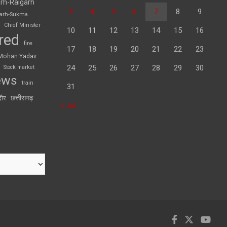
rh-Raigarh
3
4
5
6
7
8
9
garh-Sukma
Chief Minister
10
11
12
13
14
15
16
red
fire
17
18
19
20
21
22
23
Mohan Yadav
24
25
26
27
28
29
30
Stock market
ews
train
31
छत्तीसगढ़
दौर
« Jul