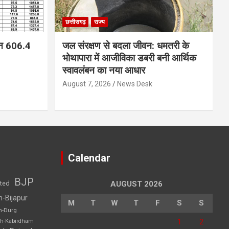
छत्तीसगढ़
राज्य
न 606.4
जल संरक्षण से बदला जीवन: धमतरी के
भोथापारा में आजीविका डबरी बनी आर्थिक
स्वावलंबन का नया आधार
August 7, 2026
News Desk
Calendar
BJP
sted
AUGUST 2026
h-Bijapur
M
T
W
T
F
S
S
h-Durg
1
2
rh-Kabirdham