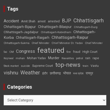
Tags
Chhattisgarh
BJP
Accident
Amit Shah
arrested
arrest
Chhattisgarh-Bijapur
Chhattisgarh-Bilaspur
Chhattisgarh-Durg
Chhattisgarh-
Chhattisgarh-Jagdalpur
Chhattisgarh-Kabirdham
Chhattisgarh-Raipur
Korba
Chhattisgarh-Raigarh
Chhattisgarh-Sukma
Chief Minister
Chief Minister Dr. Yadav
Chief Minister
featured
Congress
High Court
CM
fire
fraud
Sai
Murder
rape
Mohan Yadav
Naxalites
rain
Kejriwal
mohan
petrol
top-news
Supreme Court
Vastu
Stock market
suicide
train
Weather
vishnu
भोपाल
छत्तीसगढ़
रायपुर
इंदौर
मध्य प्रदेश
Categories
Categories