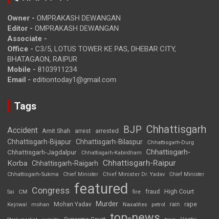
Owner -
OMPRAKASH DEWANGAN
Editor -
OMPRAKASH DEWANGAN
Associate -
Office -
C3/5, LOTUS TOWER KE PAS, DHEBAR CITY,
BHATAGAON, RAIPUR
Mobile -
8103911234
Email -
editiontoday1@gmail.com
Tags
Chhattisgarh
BJP
Accident
Amit Shah
arrested
arrest
Chhattisgarh-Bijapur
Chhattisgarh-Bilaspur
Chhattisgarh-Durg
Chhattisgarh-
Chhattisgarh-Jagdalpur
Chhattisgarh-Kabirdham
Chhattisgarh-Raipur
Korba
Chhattisgarh-Raigarh
Chhattisgarh-Sukma
Chief Minister
Chief Minister Dr. Yadav
Chief Minister
featured
Congress
High Court
CM
fire
fraud
Sai
Murder
rape
Mohan Yadav
Naxalites
rain
Kejriwal
mohan
petrol
top-news