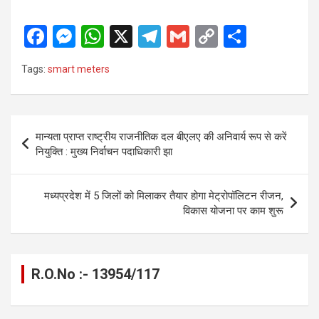
F
M
W
X
T
G
C
S
a
es
h
el
m
o
h
Tags:
smart meters
ce
se
at
e
ail
py
ar
b
n
s
gr
Li
e
o
g
A
a
n
Post
मान्यता प्राप्त राष्ट्रीय राजनीतिक दल बीएलए की अनिवार्य रूप से करें
o
er
p
m
k
navigation
नियुक्ति : मुख्य निर्वाचन पदाधिकारी झा
k
p
मध्यप्रदेश में 5 जिलों को मिलाकर तैयार होगा मेट्रोपॉलिटन रीजन,
विकास योजना पर काम शुरू
R.O.No :- 13954/117