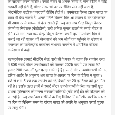
का सहयोग करना चाहिए। स्‍मार्ट मीटर से अनेक फायदे हैं, जैसे रीडिंग में कोई
गड़बड़ी नहीं होती है, मीटर रीडर भी घर पर रीडिंग लेने नहीं आता है,
ऑटो‍मैटिक सटीक व पारदर्शी रीडिंग होती है। उपभोक्‍ता रियल टाइम खपत का
डाटा भी देख सकते हैं।अगले महीने कितना बिल आ सकता है, यह फॉरकास्‍ट
भी उपाय एप के माध्‍यम से देख सकते हैं। यह बात मध्‍य क्षेत्र विद्युत वितरण
कंपनी के निदेशक (पीडीटीसी) श्री अनिल कुमार खत्री ने स्‍मार्ट मीटर से
होने वाले लाभ तथा मध्‍य क्षेत्र विद्युत वितरण कंपनी द्वारा उपभोक्‍ता हित में
चलाई जा रही शासन की योजनाओं को आम लोगों तक पहुंचाने के उद्देश्य से
मंगलवार को कलेक्ट्रेट कार्यालय सभागार रायसेन में आयोजित मीडिया
कार्यशाला में कही।
महाप्रबंधक (स्‍मार्ट मीटरिंग सेल) श्री सी.के.पवार ने बताया कि रायसेन वृत्‍त
में 808 स्‍मार्ट मीटर उपभोक्‍ताओं को सितंबर 2025 माह में एक लाख 97
हजार 200 रूपए की छूट प्रदान की गई है। स्‍मार्ट मीटर उपभोक्‍ताओं को नए
टैरिफ आर्डर के अनुसार अब खपत के आधार पर दिन के टैरिफ में सुबह 9
बजे से शाम 5 बजे तक उपयोग की गई बिजली पर 20 प्रतिशत की छूट मिल
रही है। इसके तहत इनमें से स्‍मार्ट मीटर उपभोक्‍ताओं के लिए यह सभी छूट
अथवा प्रोत्साहन की गणना सरकारी सब्सिडी (यदि कोई हो) को छोड़कर की
जा रही है। यह उपभोक्ता श्रेणियों के लिए विशिष्ट नियमों और शर्तों के आधार
पर दिन के विभिन्न समय के दौरान खपत की अवधि के अनुसार ऊर्जा शुल्क
पर लागू होगी।