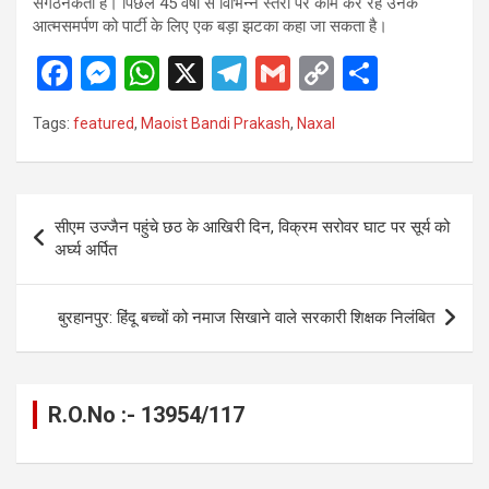
संगठनकर्ता हैं। पिछले 45 वर्षों से विभिन्न स्तरों पर काम कर रहे उनके
आत्मसमर्पण को पार्टी के लिए एक बड़ा झटका कहा जा सकता है।
F
M
W
X
T
G
C
S
a
es
h
el
m
o
h
Tags:
featured
,
Maoist Bandi Prakash
,
Naxal
ce
se
at
e
ail
py
ar
b
n
s
gr
Li
e
o
g
A
a
n
Post
सीएम उज्जैन पहुंचे छठ के आखिरी दिन, विक्रम सरोवर घाट पर सूर्य को
o
er
p
m
k
navigation
अर्घ्य अर्पित
k
p
बुरहानपुर: हिंदू बच्चों को नमाज सिखाने वाले सरकारी शिक्षक निलंबित
R.O.No :- 13954/117