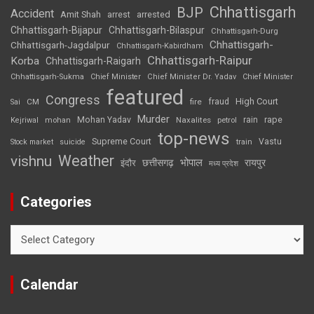
Chhattisgarh
BJP
Accident
Amit Shah
arrested
arrest
Chhattisgarh-Bijapur
Chhattisgarh-Bilaspur
Chhattisgarh-Durg
Chhattisgarh-
Chhattisgarh-Jagdalpur
Chhattisgarh-Kabirdham
Chhattisgarh-Raipur
Korba
Chhattisgarh-Raigarh
Chhattisgarh-Sukma
Chief Minister
Chief Minister Dr. Yadav
Chief Minister
featured
Congress
High Court
CM
fire
fraud
Sai
Murder
rape
Mohan Yadav
Naxalites
rain
Kejriwal
mohan
petrol
top-news
Supreme Court
Vastu
Stock market
suicide
train
Weather
vishnu
भोपाल
छत्तीसगढ़
रायपुर
इंदौर
मध्य प्रदेश
Categories
Categories
Calendar