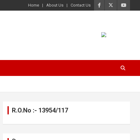
Home
About Us
Contact Us
R.O.No :- 13954/117