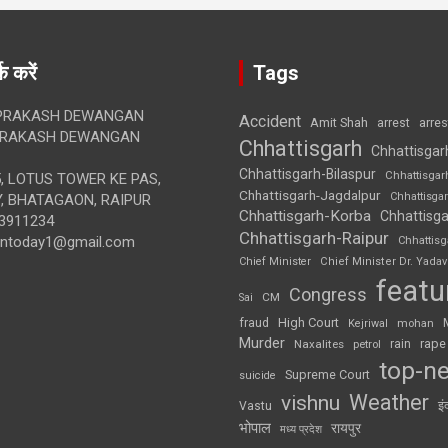
क करें
Tags
RAKASH DEWANGAN
Accident
Amit Shah
arre
arrest
RAKASH DEWANGAN
Chhattisgarh
Chhattisgar
Chhattisgarh-Bilaspur
Chhattisgar
, LOTUS TOWER KE PAS,
Chhattisgarh-Jagdalpur
Chhattisga
, BHATAGAON, RAIPUR
Chhattisgarh-Korba
Chhattisga
3911234
Chhattisgarh-Raipur
iontoday1@gmail.com
Chhattis
Chief Minister
Chief Minister Dr. Yadav
featu
Congress
CM
Sai
High Court
fraud
Kejriwal
mohan
Murder
rape
Naxalites
rain
petrol
top-n
Supreme Court
suicide
Weather
vishnu
इं
Vastu
भोपाल
रायपुर
मध्य प्रदेश