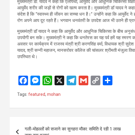
मुख्यमंत्री डॉ. यादव ने कहा कि एलोपैथी, आयुर्वेद और आधुनिक चिकित्सा विज्ञान
आयुर्वेद शरीर की जड़ों से रोगों को खत्म करता है। मुख्यमंत्री डॉ यादव ने
संदेश है कि “स्वास्थ्य ही जीवन का सच्चा धन है।” उन्होंने कहा कि आयुर्वेद 
रोग अपने आप दूर रहते हैं। भगवान धनवंतरी के उपदेश आज भी उतने ही प्रासंगिक
मुख्यमंत्री डॉ यादव ने कहा कि आयुर्वेद और आधुनिक चिकित्सा के बीच अनुसंधान
उपयोगी बन सके। मुख्यमंत्री ने कहा कि धनतेरस का यह पर्व हमें यह स्मरण 
अवसर पर कार्यक्रम में राजस्व मंत्री श्री करणसिंह वर्मा, विधायक श्री सुदेश
यादव, श्री सन्नी महाजन, मानसरोवर कॉलेज की चांसलर श्रीमती मंजुला तिवार
उपस्थित थे।
F
M
W
X
T
G
C
S
a
es
h
el
m
o
h
Tags:
featured
,
mohan
ce
se
at
e
ail
py
ar
b
n
s
gr
Li
e
o
g
A
a
n
Post
o
er
p
m
k
गली-मोहल्लों को सजाने का सुनहरा मौका: समिति दे रही 1 लाख