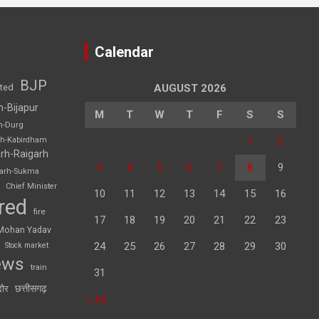
Calendar
BJP
sted
AUGUST 2026
h-Bijapur
M
T
W
T
F
S
S
h-Durg
1
2
rh-Kabirdham
rh-Raigarh
3
4
5
6
7
8
9
garh-Sukma
Chief Minister
10
11
12
13
14
15
16
red
fire
17
18
19
20
21
22
23
Mohan Yadav
24
25
26
27
28
29
30
Stock market
ews
train
31
छत्तीसगढ़
दौर
« Jul