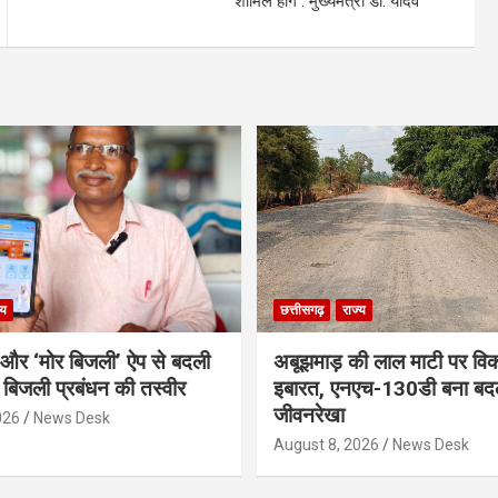
शामिल होंगे : मुख्यमंत्री डॉ. यादव
्य
छत्तीसगढ़
राज्य
र और ‘मोर बिजली’ ऐप से बदली
अबूझमाड़ की लाल माटी पर वि
ी बिजली प्रबंधन की तस्वीर
इबारत, एनएच-130डी बना बद
जीवनरेखा
026
News Desk
August 8, 2026
News Desk