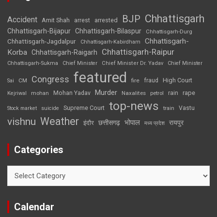
Chhattisgarh
BJP
Accident
Amit Shah
arrested
arrest
Chhattisgarh-Bijapur
Chhattisgarh-Bilaspur
Chhattisgarh-Durg
Chhattisgarh-
Chhattisgarh-Jagdalpur
Chhattisgarh-Kabirdham
Chhattisgarh-Raipur
Korba
Chhattisgarh-Raigarh
Chhattisgarh-Sukma
Chief Minister
Chief Minister Dr. Yadav
Chief Minister
featured
Congress
High Court
CM
fire
fraud
Sai
Murder
rape
Mohan Yadav
Naxalites
rain
Kejriwal
mohan
petrol
top-news
Supreme Court
Vastu
Stock market
suicide
train
Weather
vishnu
भोपाल
छत्तीसगढ़
रायपुर
इंदौर
मध्य प्रदेश
Categories
Categories
Calendar