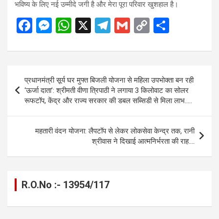
भविष्य के लिए नई उम्मीदे जगी है और मेरा पूरा परिवार खुशहाल है।
F
M
W
X
T
G
C
S
a
es
h
el
m
o
h
ce
se
at
e
ail
py
ar
b
n
s
gr
Li
e
Post
प्रधानमंत्री सूर्य घर मुफ्त बिजली योजना से महिला उपभोक्ता बन रही
o
g
A
a
n
navigation
‘ऊर्जा दाता’: श्रीमती वीणा त्रिपाठी ने लगाया 3 किलोवाट का सोलर
o
er
p
m
k
रूफटॉप, केंद्र और राज्य सरकार की डबल सब्सिडी से मिला लाभ…..
k
p
महतारी वंदन योजना: लैपटॉप से लेकर लोकसेवा केन्द्र तक, रानी
श्रीवास ने दिखाई आत्मनिर्भरता की राह….
R.O.No :- 13954/117