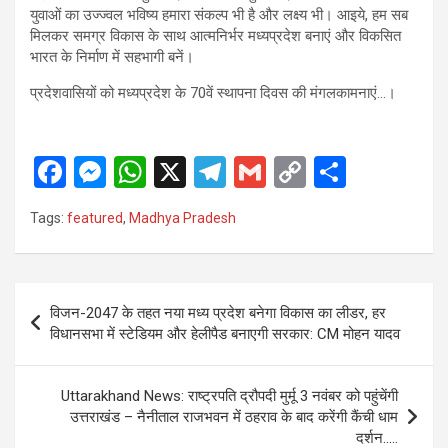
युवाओं का उज्ज्वल भविष्य हमारा संकल्प भी है और लक्ष्य भी। आइये, हम सब
मिलकर समग्र विकास के साथ आत्मनिर्भर मध्यप्रदेश बनाएं और विकसित
भारत के निर्माण में सहभागी बनें।
प्रदेशवासियों को मध्यप्रदेश के 70वें स्थापना दिवस की मंगलकामनाएं…।
F
M
W
X
T
G
C
S
a
es
h
el
m
o
h
Tags:
featured
,
Madhya Pradesh
ce
se
at
e
ail
py
ar
b
n
s
gr
Li
e
o
g
A
a
n
Post
विजन-2047 के तहत नया मध्य प्रदेश बनेगा विकास का लीडर, हर
o
er
p
m
k
navigation
विधानसभा में स्टेडियम और हेलीपैड बनाएगी सरकार: CM मोहन यादव
k
p
Uttarakhand News: राष्ट्रपति द्रौपदी मुर्मू 3 नवंबर को पहुंचेंगी
उत्तराखंड – नैनीताल राजभवन में ठहराव के बाद करेंगी कैंची धाम
दर्शन…..