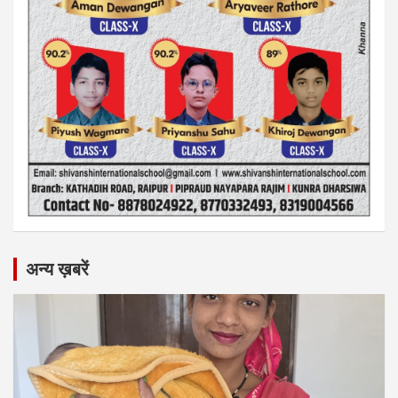
अन्य ख़बरें