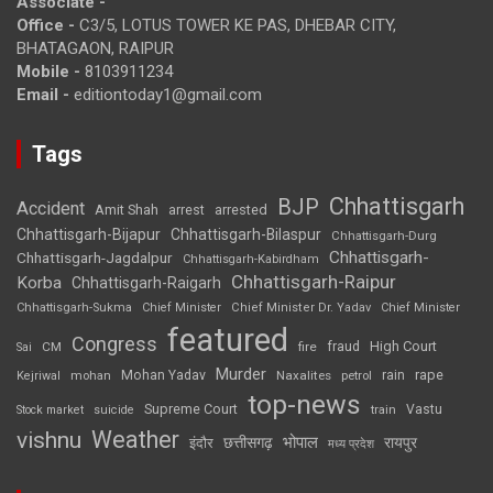
Associate -
Office -
C3/5, LOTUS TOWER KE PAS, DHEBAR CITY,
BHATAGAON, RAIPUR
Mobile -
8103911234
Email -
editiontoday1@gmail.com
Tags
Chhattisgarh
BJP
Accident
Amit Shah
arrested
arrest
Chhattisgarh-Bijapur
Chhattisgarh-Bilaspur
Chhattisgarh-Durg
Chhattisgarh-
Chhattisgarh-Jagdalpur
Chhattisgarh-Kabirdham
Chhattisgarh-Raipur
Korba
Chhattisgarh-Raigarh
Chhattisgarh-Sukma
Chief Minister
Chief Minister Dr. Yadav
Chief Minister
featured
Congress
High Court
CM
fire
fraud
Sai
Murder
rape
Mohan Yadav
Naxalites
rain
Kejriwal
mohan
petrol
top-news
Supreme Court
Vastu
Stock market
suicide
train
Weather
vishnu
भोपाल
छत्तीसगढ़
रायपुर
इंदौर
मध्य प्रदेश