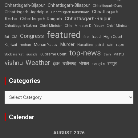
Chhattisgarh-Bijapur
Chhattisgarh-Bilaspur
Chhattisgarh-Durg
Chhattisgarh-
Chhattisgarh-Jagdalpur
Chhattisgarh-Kabirdham
Chhattisgarh-Raipur
Korba
Chhattisgarh-Raigarh
Chhattisgarh-Sukma
Chief Minister
Chief Minister Dr. Yadav
Chief Minister
featured
Congress
High Court
CM
fire
fraud
Sai
Murder
rape
Mohan Yadav
Naxalites
rain
Kejriwal
mohan
petrol
top-news
Supreme Court
Vastu
Stock market
suicide
train
Weather
vishnu
भोपाल
छत्तीसगढ़
रायपुर
इंदौर
मध्य प्रदेश
Categories
Categories
Calendar
AUGUST 2026