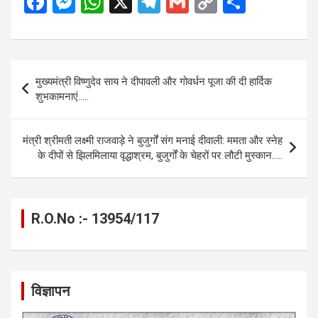
F
M
W
X
T
G
C
S
a
es
h
el
m
o
h
ce
se
at
e
ail
py
ar
b
n
s
gr
Li
e
Post
मुख्यमंत्री विष्णुदेव साय ने दीपावली और गोवर्धन पूजा की दी हार्दिक
o
g
A
a
n
navigation
शुभकामनाएं…..
o
er
p
m
k
k
p
मंत्री श्रीमती लक्ष्मी राजवाड़े ने बुजुर्गों संग मनाई दीवाली: ममता और स्नेह
के दीपों से झिलमिलाया वृद्धाश्रम, बुजुर्गों के चेहरों पर लौटी मुस्कान…..
R.O.No :- 13954/117
विज्ञापन