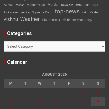
Murder
rape
Mohan Yadav
Naxalites
rain
Kejriwal
mohan
petrol
top-news
Supreme Court
Vastu
Stock market
suicide
train
Weather
vishnu
भोपाल
छत्तीसगढ़
रायपुर
इंदौर
मध्य प्रदेश
Categories
Categories
Calendar
AUGUST 2026
M
T
W
T
F
S
S
1
2
3
4
5
6
7
8
9