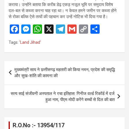
कराया। उन्होंने बताया कि करीब डेढ़ एकड़ नजूल भूमि पर समुदाय विशेष
दल-बल से कब्जा करना चाह रहा था। न केवल हमने जमीन पर कब्जा होने
से रोका बल्कि ऐसे तत्वों की पहचान कर उन्हें नोटिस भी दिया गया है।
F
M
W
X
T
G
C
S
a
es
h
el
m
o
h
Tags:
'Land Jihad'
ce
se
at
e
ail
py
ar
b
n
s
gr
Li
e
o
g
A
a
n
Post
मुख्यमंत्री साय ने छत्तीसगढ़ महतारी को किया नमन, प्रदेश की समृद्धि
o
er
p
m
k
navigation
और सुख-शांति की कामना की
k
p
सत्य साई संजीवनी अस्पताल ने रचा इतिहास: गिनीज वर्ल्ड रिकॉर्ड में दर्ज
हुआ नाम, पीएम मोदी करेंगे बच्चों से दिल की बात
R.O.No :- 13954/117