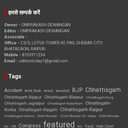
हमसे सम्पर्क करें
Owner -
OMPRAKASH DEWANGAN
Editor -
OMPRAKASH DEWANGAN
Associate -
Office -
C3/5, LOTUS TOWER KE PAS, DHEBAR CITY,
BHATAGAON, RAIPUR
Mobile -
8103911234
Email -
editiontoday1@gmail.com
Tags
Chhattisgarh
BJP
Accident
Amit Shah
arrested
arrest
Chhattisgarh-Bijapur
Chhattisgarh-Bilaspur
Chhattisgarh-Durg
Chhattisgarh-
Chhattisgarh-Jagdalpur
Chhattisgarh-Kabirdham
Chhattisgarh-Raipur
Korba
Chhattisgarh-Raigarh
Chhattisgarh-Sukma
Chief Minister
Chief Minister Dr. Yadav
Chief Minister
featured
Congress
High Court
CM
fire
fraud
Sai