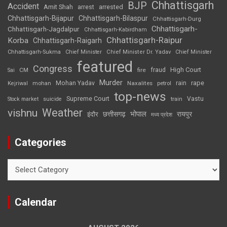
Chhattisgarh
BJP
Accident
Amit Shah
arrested
arrest
Chhattisgarh-Bijapur
Chhattisgarh-Bilaspur
Chhattisgarh-Durg
Chhattisgarh-
Chhattisgarh-Jagdalpur
Chhattisgarh-Kabirdham
Chhattisgarh-Raipur
Korba
Chhattisgarh-Raigarh
Chhattisgarh-Sukma
Chief Minister
Chief Minister Dr. Yadav
Chief Minister
featured
Congress
High Court
CM
fire
fraud
Sai
Murder
rape
Mohan Yadav
Naxalites
rain
Kejriwal
mohan
petrol
top-news
Supreme Court
Vastu
Stock market
suicide
train
Weather
vishnu
भोपाल
छत्तीसगढ़
रायपुर
इंदौर
मध्य प्रदेश
Categories
Categories
Calendar