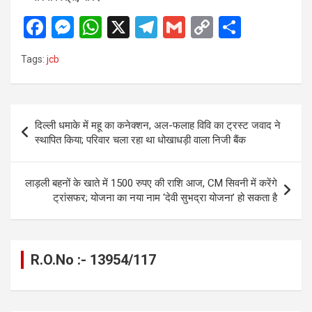
F
M
W
X
T
G
C
S
a
es
h
el
m
o
h
Tags:
jcb
ce
se
at
e
ail
py
ar
b
n
s
gr
Li
e
o
g
A
a
n
Post
दिल्ली धमाके में महू का कनेक्शन, अल-फलाह विवि का ट्रस्ट जवाद ने
o
er
p
m
k
navigation
स्थापित किया; परिवार चला रहा था धोखाधड़ी वाला निजी बैंक
k
p
लाड़ली बहनों के खाते में 1500 रुपए की राशि आज, CM सिवनी में करेंगे
ट्रांसफर; योजना का नया नाम ‘देवी सुभद्रा योजना’ हो सकता है
R.O.No :- 13954/117