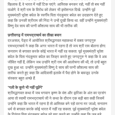
खिलाफ हैं, वे भारत में नहीं टिक पाएंगे. आस्तिक बनकर रहो, नहीं तो बच नहीं
पाओगे. वे श्री राम के विरोध को लेकर भी इमोशनल दिखे. उन्होंने पूर्व
मुख्यमंत्री भूपेश बघेल के स्वर्गीय पिता नंदकुमार बघेल का उदाहरण देते हुए
कहा कि उनकी श्रीराम की निंदा ने उन्हें दुखी किया था. वहीं उन्होंने मुख्यमंत्री
विष्णु देव साय की पत्नी कौशल्या साय की भी तारीफ की.
छत्तीसगढ़ में रामभद्राचार्य का तीखा बयान
दरअसल, पेंड्रा में आयोजित श्रीमद्भागवत महाकथा में वक्ता जगद्गुरु
रामभद्राचार्य ने कहा कि अगर भारत में रहना है तो जय श्री राम बोलना होगा.
सनातन से बगावत करके कोई भारत में नहीं रह सकता. पूर्व मुख्यमंत्री भूपेश
बघेल के पिता नंदकुमार बघेल का जिक्र करते हुए जगद्गुरु ने कहा कि वे अब
जीवित नहीं हैं, लेकिन जब उन्होंने श्री राम की आलोचना की थी, तो उन्हें बहुत
दुख हुआ था. उन्होंने मुख्यमंत्री विष्णु दे साय की पत्नी कौशल्या साय की
तारीफ करते हुए कहा कि आदिवासी इलाके में पैदा होने के बावजूद उनके
संस्कार बहुत अच्छे हैं.
'गली के कुत्ते भी नहीं पूछेंगे'
श्रीमद्भागवत कथा में जब भगवान कृष्ण के वंश और द्वारिका के अंत का प्रसंग
आया तो स्वामी रामभद्राचार्य जी ने कथा के दौरान एक बड़ी बात कही जिसमें
उन्होंने कहा कि भारत में रहना है तो आस्तिक बने रहो वरना मर जाओ, सनातन
धर्म से बगावत करके कोई भारत में नहीं रह सकता. पूर्व मुख्यमंत्री भूपेश बघेल
के दिवंगत पिता नंदकुमार बघेल को याद करते हुए उन्होंने कहा कि जब बड़े