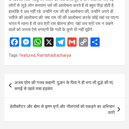
लोगों से जुड़े लोग सनातन धर्म की आलोचना करते हैं तो बहुत पीड़ा होती है.
हालांकि वे अब नहीं रहे. उन्होंने राम जी की आलोचना की, उन्होंने अपने ही
भतीजे की आलोचना की. क्या राम जी की आलोचना करके कोई यहां रह पाएगा.
भारत में रहना है तो जय श्री राम बोलना होगा. यहां जय श्री राम न कहने
वालों को जनता ऐसे भगाएगी कि गली के कुत्ते भी नहीं पूछेंगे.
F
M
W
X
T
G
C
S
a
es
h
el
m
o
h
Tags:
featured
,
Rambhadracharya
ce
se
at
e
ail
py
ar
b
n
s
gr
Li
e
o
g
A
a
n
Post
अजब प्रेम की गजब कहानी: दुल्हन के पिता ने ही भगा ली दूल्हे की मां,
o
er
p
m
k
navigation
सगाई से पहले मचा हड़कंप
k
p
हेलीकॉप्टर और बोमा से कृष्ण मृगों और नीलगायों को पकड़ने का अभियान
जारी