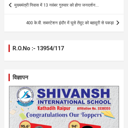
o
g
A
a
n
Post
मुख्यमंत्री निवास में 13 नवंबर गुरुवार को होगा जनदर्शन….
o
er
p
m
k
navigation
k
p
400 के.वी. सबस्टेशन इंदौर में घुसे तेंदुए को बहादुरी से पकड़ा
R.O.No :- 13954/117
विज्ञापन