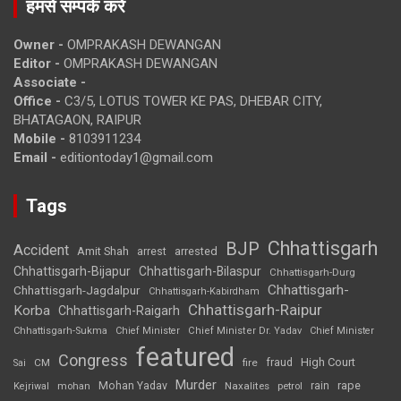
हमसे सम्पर्क करें
Owner -
OMPRAKASH DEWANGAN
Editor -
OMPRAKASH DEWANGAN
Associate -
Office -
C3/5, LOTUS TOWER KE PAS, DHEBAR CITY,
BHATAGAON, RAIPUR
Mobile -
8103911234
Email -
editiontoday1@gmail.com
Tags
Chhattisgarh
BJP
Accident
Amit Shah
arrested
arrest
Chhattisgarh-Bijapur
Chhattisgarh-Bilaspur
Chhattisgarh-Durg
Chhattisgarh-
Chhattisgarh-Jagdalpur
Chhattisgarh-Kabirdham
Chhattisgarh-Raipur
Korba
Chhattisgarh-Raigarh
Chhattisgarh-Sukma
Chief Minister
Chief Minister Dr. Yadav
Chief Minister
featured
Congress
High Court
CM
fire
fraud
Sai
Murder
rape
Mohan Yadav
Naxalites
rain
Kejriwal
mohan
petrol