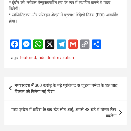
* इंदौर को 'ग्लोबल मैन्युफैक्चरिंग हब' के रूप में स्थापित करने में मदद
मिलेगी।
* लॉजिस्टिक्स और परिवहन क्षेत्रों में प्रत्यक्ष विदेशी निवेश (FDI) आकर्षित
होगा।
F
M
W
X
T
G
C
S
a
es
h
el
m
o
h
Tags:
featured
,
Industrial revolution
ce
se
at
e
ail
py
ar
b
n
s
gr
Li
e
o
g
A
a
n
Post
मध्यप्रदेश में 300 करोड़ के बड़े प्रोजेक्ट से जुड़ेगा नर्मदा के छह घाट,
o
er
p
m
k
navigation
विकास को मिलेगा नई दिशा
k
p
मध्य प्रदेश में बारिश के बाद ठंड लौट आई, अगले 48 घंटे में मौसम फिर
बदलेगा