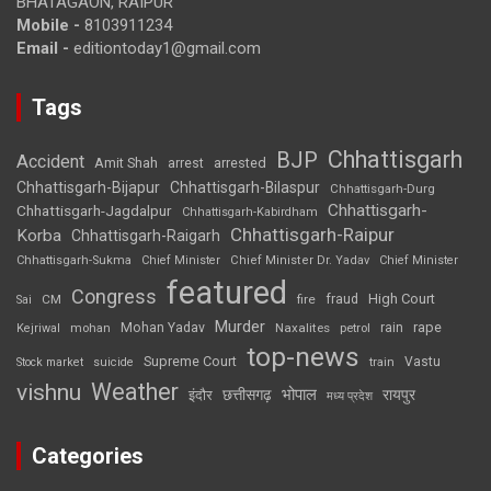
BHATAGAON, RAIPUR
Mobile -
8103911234
Email -
editiontoday1@gmail.com
Tags
Chhattisgarh
BJP
Accident
Amit Shah
arrested
arrest
Chhattisgarh-Bijapur
Chhattisgarh-Bilaspur
Chhattisgarh-Durg
Chhattisgarh-
Chhattisgarh-Jagdalpur
Chhattisgarh-Kabirdham
Chhattisgarh-Raipur
Korba
Chhattisgarh-Raigarh
Chhattisgarh-Sukma
Chief Minister
Chief Minister Dr. Yadav
Chief Minister
featured
Congress
High Court
CM
fire
fraud
Sai
Murder
rape
Mohan Yadav
Naxalites
rain
Kejriwal
mohan
petrol
top-news
Supreme Court
Vastu
Stock market
suicide
train
Weather
vishnu
भोपाल
छत्तीसगढ़
रायपुर
इंदौर
मध्य प्रदेश
Categories