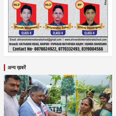
अन्य ख़बरें