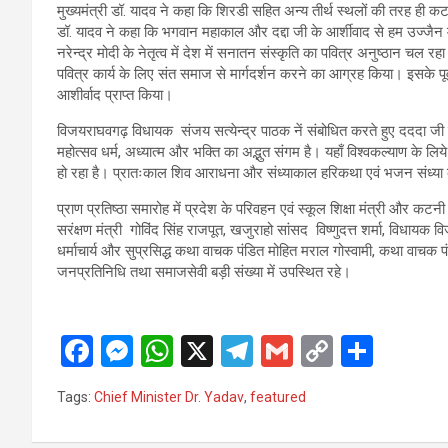
मुख्यमंत्री डॉ. यादव ने कहा कि शिरडी सहित अन्य तीर्थ स्थलों की तरह ही कटनी
डॉ. यादव ने कहा कि भगवान महाकाल और दद्दा जी के आर्शीवाद से हम उज्जैन में 
नरेन्द्र मोदी के नेतृत्व में देश में सनातन संस्कृति का पवित्र अनुष्ठान चल 
पवित्र कार्य के लिए संत समाज से मार्गदर्शन करने का आग्रह किया। इसके पूर्व 
आशीर्वाद प्राप्त किया।
विजयराघवगढ़ विधायक संजय सत्येन्द्र पाठक नें संबोधित करते हुए दददा जी के 
महोत्सव धर्म, अध्यात्म और भक्ति का अद्भुत संगम है। यहाँ विश्वकल्याण के ल
हो रहा है। प्रातःकाल शिव आराधना और संध्याकाल हरिकथा एवं भजन संध्या के म
प्राण प्रतिष्ठा समारोह में प्रदेश के परिवहन एवं स्कूल शिक्षा मंत्री और कटनी
सरंक्षण मंत्री गोविंद सिंह राजपूत, खजुराहो सांसद विष्णुदत्त शर्मा, विधा
धर्माचार्य और सुप्रसिद्ध कथा वाचक पंडित मोहित मराल गोस्वामी, कथा वाचक पं
जनप्रतिनिधि तथा समाजसेवी बड़ी संख्या में उपस्थित रहे।
F
M
W
X
T
G
C
S
a
es
h
el
m
o
h
Tags:
Chief Minister Dr. Yadav
,
featured
ce
se
at
e
ail
py
ar
b
n
s
gr
Li
e