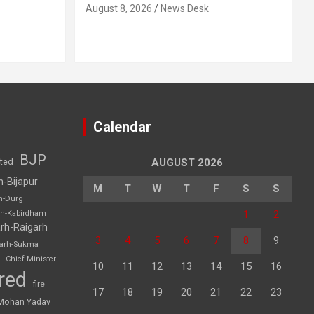
August 8, 2026
News Desk
Calendar
BJP
sted
AUGUST 2026
h-Bijapur
M
T
W
T
F
S
S
h-Durg
1
2
rh-Kabirdham
rh-Raigarh
3
4
5
6
7
8
9
garh-Sukma
Chief Minister
10
11
12
13
14
15
16
red
fire
17
18
19
20
21
22
23
Mohan Yadav