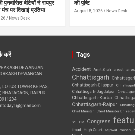
पुनर्वासित बेटियों ने रायपुर
की पुष्टि
े मंच पर दिखाई प्रतिभा
August 8, 2026
News Desk
026
News Desk
क करें
Tags
RAKASH DEWANGAN
Accident
Amit Shah
arre
arrest
RAKASH DEWANGAN
Chhattisgarh
Chhattisgar
Chhattisgarh-Bilaspur
Chhattisgar
, LOTUS TOWER KE PAS,
Chhattisgarh-Jagdalpur
Chhattisga
, BHATAGAON, RAIPUR
Chhattisgarh-Korba
Chhattisga
3911234
Chhattisgarh-Raipur
iontoday1@gmail.com
Chhattis
Chief Minister
Chief Minister Dr. Yadav
featu
Congress
CM
Sai
High Court
fraud
Kejriwal
mohan