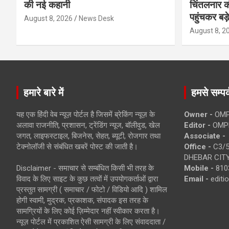
की नई कहानी
चिंतलनार की 
पहुंचकर बड़
August 8, 2026
News Desk
August 8, 2
हमारे बारे में
हमसे सम्पर्
यह एक हिंदी वेब न्यूज़ पोर्टल है जिसमें ब्रेकिंग न्यूज़ के
Owner -
OMP
अलावा राजनीति, प्रशासन, ट्रेंडिंग न्यूज, बॉलीवुड, खेल
Editor -
OMP
जगत, लाइफस्टाइल, बिजनेस, सेहत, ब्यूटी, रोजगार तथा
Associate -
टेक्नोलॉजी से संबंधित खबरें पोस्ट की जाती है।
Office -
C3/5
DHEBAR CITY
Disclaimer - समाचार से सम्बंधित किसी भी तरह के
Mobile -
810
विवाद के लिए साइट के कुछ तत्वों में उपयोगकर्ताओं द्वारा
Email -
edit
प्रस्तुत सामग्री ( समाचार / फोटो / विडियो आदि ) शामिल
होगी स्वामी, मुद्रक, प्रकाशक, संपादक इस तरह के
सामग्रियों के लिए कोई ज़िम्मेदार नहीं स्वीकार करता है।
न्यूज़ पोर्टल में प्रकाशित ऐसी सामग्री के लिए संवाददाता /