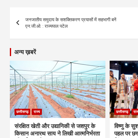
o
g
A
a
n
Post
o
er
p
m
k
जनजातीय समुदाय के सशक्तिकरण प्रयासों में सहभागी बनें
navigation
एन.जी.ओ. : राज्यपाल पटेल
k
p
अन्य ख़बरें
छत्तीसगढ़
राज्य
छत्तीसगढ़
राज
संरक्षित खेती और उद्यानिकी से जशपुर के
विष्णु के सु
किसान अनारथ साय ने लिखी आत्मनिर्भरता
पहल पर छत्त