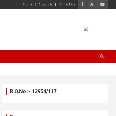
Home
About Us
Contact Us
R.O.No :- 13954/117