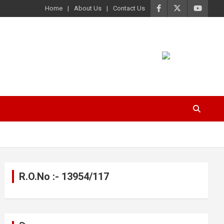
Home
About Us
Contact Us
R.O.No :- 13954/117