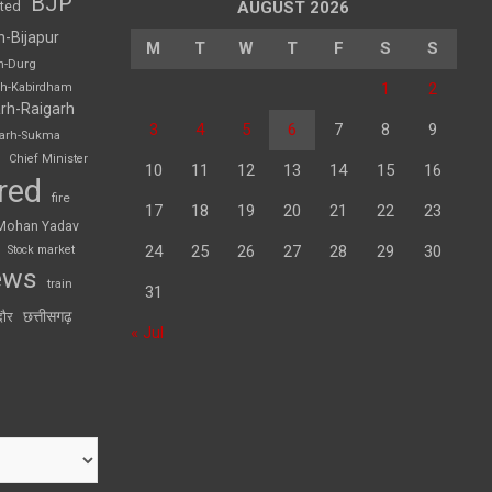
BJP
sted
AUGUST 2026
h-Bijapur
M
T
W
T
F
S
S
h-Durg
1
2
rh-Kabirdham
rh-Raigarh
3
4
5
6
7
8
9
garh-Sukma
Chief Minister
10
11
12
13
14
15
16
red
fire
17
18
19
20
21
22
23
Mohan Yadav
24
25
26
27
28
29
30
Stock market
ews
train
31
छत्तीसगढ़
दौर
« Jul