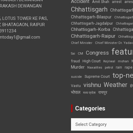
Accident
Amit Shah
arre
arrest
RAKASH DEWANGAN
Chhattisgarh
Chhattisgar
Chhattisgarh-Bilaspur
Chhattisgar
, LOTUS TOWER KE PAS,
Chhattisgarh-Jagdalpur
Chhattisga
, BHATAGAON, RAIPUR
Chhattisgarh-Korba
Chhattisga
3911234
Chhattisgarh-Raipur
iontoday1@gmail.com
Chhattis
Chief Minister
Chief Minister Dr. Yadav
featu
Congress
CM
Sai
High Court
fraud
Kejriwal
mohan
Murder
rape
Naxalites
rain
petrol
top-n
Supreme Court
suicide
Weather
vishnu
इं
Vastu
भोपाल
रायपुर
मध्य प्रदेश
Categories
Categories