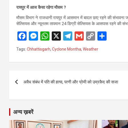
रायपुर में आज कैसा रहेगा मौसम ?
मौसम विभाग ने राजधानी रायपुर में आसमान में बादल छाए रहने की संभावना 
सेल्सियस और न्यूनतम तापमान 24 डिग्री सेल्सियस के आसपास रहने की संभा
F
M
W
X
T
G
C
S
a
es
h
el
m
o
h
Tags:
Chhattisgarh
,
Cyclone Montha
,
Weather
ce
se
at
e
ail
py
ar
b
n
s
gr
Li
e
o
g
A
a
n
Post
o
er
p
m
k
अवैध संबंध में पति की हत्या, पत्नी और प्रेमी को उम्रकैद की सजा
navigation
k
p
अन्य ख़बरें