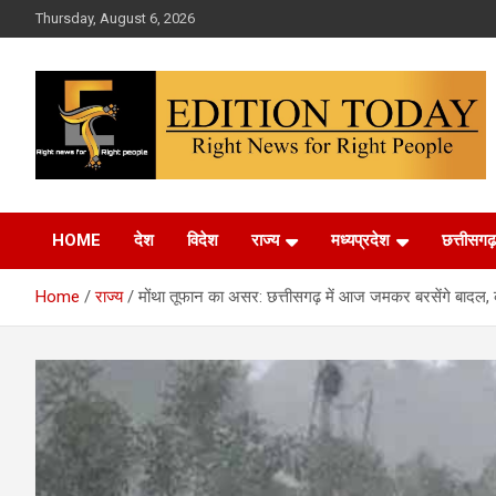
Skip
Thursday, August 6, 2026
to
content
More Than Headlines
Edition Today
HOME
देश
विदेश
राज्य
मध्यप्रदेश
छत्तीसगढ़
Home
राज्य
मोंथा तूफान का असर: छत्तीसगढ़ में आज जमकर बरसेंगे बादल, क