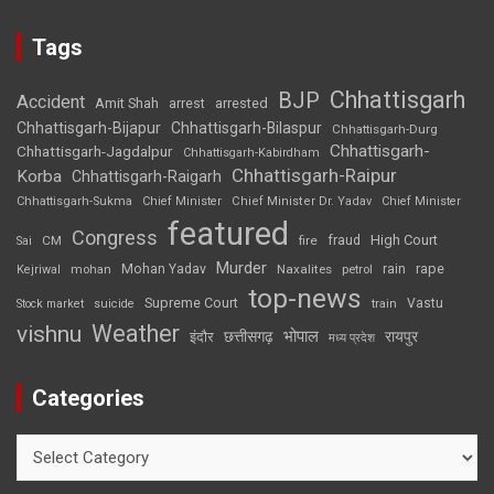
Tags
Chhattisgarh
BJP
Accident
Amit Shah
arrested
arrest
Chhattisgarh-Bijapur
Chhattisgarh-Bilaspur
Chhattisgarh-Durg
Chhattisgarh-
Chhattisgarh-Jagdalpur
Chhattisgarh-Kabirdham
Chhattisgarh-Raipur
Korba
Chhattisgarh-Raigarh
Chhattisgarh-Sukma
Chief Minister
Chief Minister Dr. Yadav
Chief Minister
featured
Congress
High Court
CM
fire
fraud
Sai
Murder
rape
Mohan Yadav
Naxalites
rain
Kejriwal
mohan
petrol
top-news
Supreme Court
Vastu
Stock market
suicide
train
Weather
vishnu
भोपाल
छत्तीसगढ़
रायपुर
इंदौर
मध्य प्रदेश
Categories
Categories