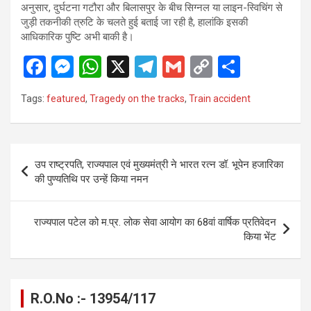
अनुसार, दुर्घटना गटौरा और बिलासपुर के बीच सिग्नल या लाइन-स्विचिंग से
जुड़ी तकनीकी त्रुटि के चलते हुई बताई जा रही है, हालांकि इसकी
आधिकारिक पुष्टि अभी बाकी है।
F
M
W
X
T
G
C
S
a
es
h
el
m
o
h
Tags:
featured
,
Tragedy on the tracks
,
Train accident
ce
se
at
e
ail
py
ar
b
n
s
gr
Li
e
o
g
A
a
n
Post
उप राष्ट्रपति, राज्यपाल एवं मुख्यमंत्री ने भारत रत्न डॉ. भूपेन हजारिका
o
er
p
m
k
navigation
की पुण्यतिथि पर उन्हें किया नमन
k
p
राज्यपाल पटेल को म.प्र. लोक सेवा आयोग का 68वां वार्षिक प्रतिवेदन
किया भेंट
R.O.No :- 13954/117