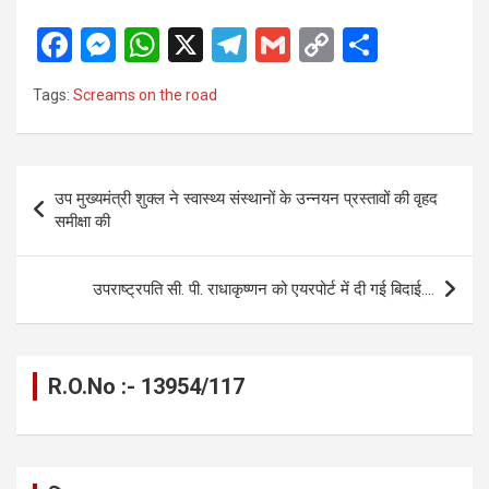
F
M
W
X
T
G
C
S
a
es
h
el
m
o
h
Tags:
Screams on the road
ce
se
at
e
ail
py
ar
b
n
s
gr
Li
e
o
g
A
a
n
Post
उप मुख्यमंत्री शुक्ल ने स्वास्थ्य संस्थानों के उन्नयन प्रस्तावों की वृहद
o
er
p
m
k
navigation
समीक्षा की
k
p
उपराष्ट्रपति सी. पी. राधाकृष्णन को एयरपोर्ट में दी गई बिदाई….
R.O.No :- 13954/117