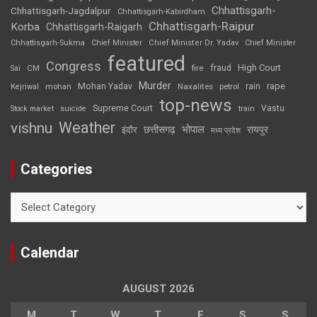
Chhattisgarh-
Chhattisgarh-Jagdalpur
Chhattisgarh-Kabirdham
Chhattisgarh-Raipur
Korba
Chhattisgarh-Raigarh
Chhattisgarh-Sukma
Chief Minister
Chief Minister Dr. Yadav
Chief Minister
featured
Congress
High Court
CM
fire
fraud
Sai
Murder
rape
Mohan Yadav
Naxalites
rain
Kejriwal
mohan
petrol
top-news
Supreme Court
Vastu
Stock market
suicide
train
Weather
vishnu
भोपाल
छत्तीसगढ़
रायपुर
इंदौर
मध्य प्रदेश
Categories
Categories
Calendar
AUGUST 2026
M
T
W
T
F
S
S