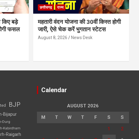
छत्तीसगढ़
राज्य
 किए बड़े
महतारी वंदन योजना की 30वीं किस्त होगी
होगी फसल
जारी, ऐसे चेक करें भुगतान स्टेटस
August 8, 2026
News Desk
Calendar
BJP
sted
AUGUST 2026
h-Bijapur
M
T
W
T
F
S
S
h-Durg
1
2
rh-Kabirdham
rh-Raigarh