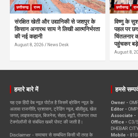
छत्तीसगढ़
राज्य
छत्तीसगढ़
राज
संरक्षित खेती और उद्यानिकी से जशपुर के
विष्णु के सु
किसान अनारथ साय ने लिखी आत्मनिर्भरता
पहल पर छत्त
की नई कहानी
चिंतलनार की 
पहुंचकर बड़
August 8, 2026
News Desk
August 8, 2
हमारे बारे में
हमसे सम्पर्
यह एक हिंदी वेब न्यूज़ पोर्टल है जिसमें ब्रेकिंग न्यूज़ के
Owner -
OMP
अलावा राजनीति, प्रशासन, ट्रेंडिंग न्यूज, बॉलीवुड, खेल
Editor -
OMP
जगत, लाइफस्टाइल, बिजनेस, सेहत, ब्यूटी, रोजगार तथा
Associate -
टेक्नोलॉजी से संबंधित खबरें पोस्ट की जाती है।
Office -
C3/5
DHEBAR CITY
Disclaimer - समाचार से सम्बंधित किसी भी तरह के
Mobile -
810