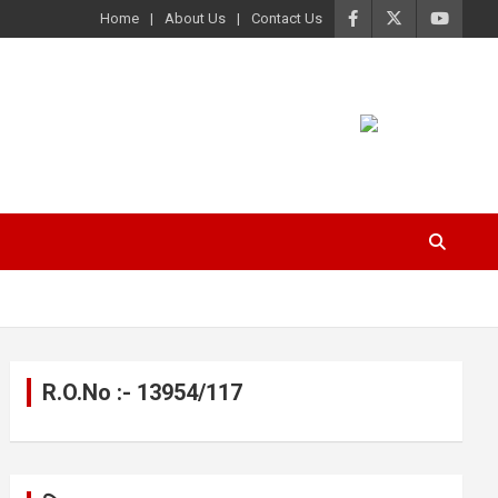
Home
About Us
Contact Us
R.O.No :- 13954/117