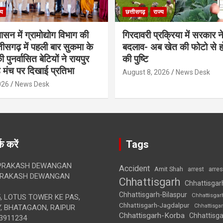
्य
छत्तीसगढ़
राज्य
शासन में ग्रामोद्योग विभाग की
गिरदावरी प्रक्रिया में सरकार ने
ीसगढ़ में पहली बार सुकमा के
बदलाव- अब खेत की फोटो से 
पुनर्वासित बेटियों ने रायपुर
की पुष्टि
े मंच पर दिखाई प्रतिभा
August 8, 2026
News Desk
026
News Desk
क करें
Tags
RAKASH DEWANGAN
Accident
Amit Shah
arre
arrest
RAKASH DEWANGAN
Chhattisgarh
Chhattisgar
Chhattisgarh-Bilaspur
Chhattisgar
, LOTUS TOWER KE PAS,
Chhattisgarh-Jagdalpur
Chhattisga
, BHATAGAON, RAIPUR
Chhattisgarh-Korba
Chhattisga
3911234