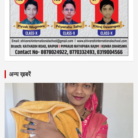
अन्य ख़बरें