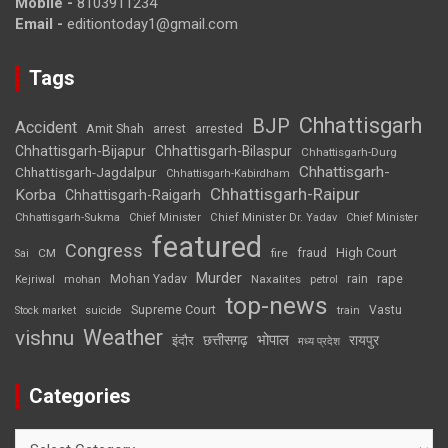
Mobile -
8103911234
Email -
editiontoday1@gmail.com
Tags
Chhattisgarh
BJP
Accident
Amit Shah
arrested
arrest
Chhattisgarh-Bijapur
Chhattisgarh-Bilaspur
Chhattisgarh-Durg
Chhattisgarh-
Chhattisgarh-Jagdalpur
Chhattisgarh-Kabirdham
Chhattisgarh-Raipur
Korba
Chhattisgarh-Raigarh
Chhattisgarh-Sukma
Chief Minister
Chief Minister Dr. Yadav
Chief Minister
featured
Congress
High Court
CM
fire
fraud
Sai
Murder
rape
Mohan Yadav
Naxalites
rain
Kejriwal
mohan
petrol
top-news
Supreme Court
Vastu
Stock market
suicide
train
Weather
vishnu
भोपाल
छत्तीसगढ़
रायपुर
इंदौर
मध्य प्रदेश
Categories
Categories