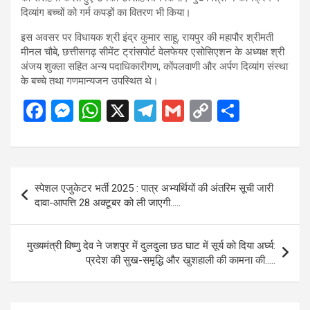
दिव्यांग बच्चों को गर्म कपड़ों का वितरण भी किया।
इस अवसर पर विधायक श्री इंद्र कुमार साहू, रायपुर की महापौर श्रीमती
मीनल चौबे, छत्तीसगढ़ सीमेंट ट्रांसपोर्ट वेलफेयर एसोसिएशन के अध्यक्ष श्री
अंजय शुक्ला सहित अन्य पदाधिकारीगण, कोंपलवाणी और अर्पण दिव्यांग संस्था
के बच्चे तथा गणमान्यजन उपस्थित थे।
F
M
W
X
T
G
C
S
a
es
h
el
m
o
h
ce
se
at
e
ail
py
ar
b
n
s
gr
Li
e
Post
स्पेशल एजुकेटर भर्ती 2025 : पात्र अभ्यर्थियों की अंतरिम सूची जारी
o
g
A
a
n
navigation
दावा-आपत्ति 28 अक्टूबर को ली जाएगी…..
o
er
p
m
k
k
p
मुख्यमंत्री विष्णु देव ने जशपुर में दुलदुला छठ घाट में सूर्य को दिया अर्घ्य:
प्रदेश की सुख-समृद्धि और खुशहाली की कामना की…..