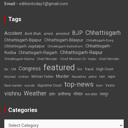
Email -
editiontoday1@gmail.com
Tags
Chhattisgarh
BJP
Accident
Amit Shah
arrested
arrest
Chhattisgarh-Bijapur
Chhattisgarh-Bilaspur
Chhattisgarh-Durg
Chhattisgarh-
Chhattisgarh-Jagdalpur
Chhattisgarh-Kabirdham
Chhattisgarh-Raipur
Korba
Chhattisgarh-Raigarh
Chhattisgarh-Sukma
Chief Minister
Chief Minister Dr. Yadav
Chief Minister
featured
Congress
High Court
CM
fire
fraud
Sai
Murder
rape
Mohan Yadav
Naxalites
rain
Kejriwal
mohan
petrol
top-news
Supreme Court
Vastu
Stock market
suicide
train
Weather
vishnu
भोपाल
छत्तीसगढ़
रायपुर
इंदौर
मध्य प्रदेश
Categories
Categories