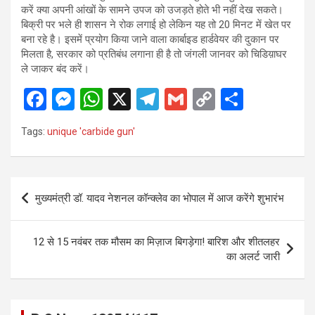
करें क्या अपनी आंखों के सामने उपज को उजड़ते होते भी नहीं देख सकते।
बिक्री पर भले ही शासन ने रोक लगाई हो लेकिन यह तो 20 मिनट में खेत पर
बना रहे है। इसमें प्रयोग किया जाने वाला कार्बाइड हार्डवेयर की दुकान पर
मिलता है, सरकार को प्रतिबंध लगाना ही है तो जंगली जानवर को चिडिय़ाघर
ले जाकर बंद करें।
F
M
W
X
T
G
C
S
a
es
h
el
m
o
h
Tags:
unique 'carbide gun'
ce
se
at
e
ail
py
ar
b
n
s
gr
Li
e
o
g
A
a
n
Post
मुख्यमंत्री डॉ. यादव नेशनल कॉन्क्लेव का भोपाल में आज करेंगे शुभारंभ
o
er
p
m
k
navigation
k
p
12 से 15 नवंबर तक मौसम का मिज़ाज बिगड़ेगा! बारिश और शीतलहर
का अलर्ट जारी