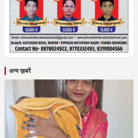
अन्य ख़बरें