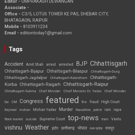
Editor -
OMPRAKASH DEWANGAN
Associate -
Office -
C3/5, LOTUS TOWER KE PAS, DHEBAR CITY,
BHATAGAON, RAIPUR
Mobile -
8103911234
Email -
editiontoday1@gmail.com
Tags
Chhattisgarh
BJP
Accident
Amit Shah
arrested
arrest
Chhattisgarh-Bijapur
Chhattisgarh-Bilaspur
Chhattisgarh-Durg
Chhattisgarh-
Chhattisgarh-Jagdalpur
Chhattisgarh-Kabirdham
Chhattisgarh-Raipur
Korba
Chhattisgarh-Raigarh
Chhattisgarh-Sukma
Chief Minister
Chief Minister Dr. Yadav
Chief Minister
featured
Congress
High Court
CM
fire
fraud
Sai
Murder
rape
Mohan Yadav
Naxalites
rain
Kejriwal
mohan
petrol
top-news
Supreme Court
Vastu
Stock market
suicide
train
Weather
vishnu
भोपाल
छत्तीसगढ़
रायपुर
इंदौर
मध्य प्रदेश