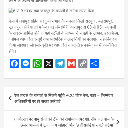
करने के उद्देश्य से आयोजित किया जा रहा है।
मेला में जशपुर सहित सरगुजा संभाग के समस्त जिलों सरगुजा, बलरामपुर,
सूरजपुर, कोरिया एवं मनेन्द्रगढ़ -चिरमिरी -भरतपुर से 03 से 05 एसएचजी
के सदस्य शामिल होंगे। यहां स्टॉलों के माध्यम से समूहों के उत्पाद, हस्तशिल्प,
वनोपज आधारित वस्तुएँ तथा पारंपरिक कलाकृतियों का प्रदर्शन सह-विक्रय
किया जाएगा। लोकसंस्कृति पर आधारित सांस्कृतिक कार्यक्रम भी आयोजित
होंगे।
F
M
W
X
T
G
C
S
a
es
h
el
m
o
h
ce
se
at
e
ail
py
ar
b
n
s
gr
Li
e
Post
रेल हादसे के घायलों से मिलने पहुंचे PCC चीफ बैज, कहा – जिम्मेदार
o
g
A
a
n
navigation
अधिकारियों पर हो सख्त कार्रवाई
o
er
p
m
k
k
p
राज्योत्सव पर वायु सेना की टीम का रोमांचक एयर शो, सेंध जलाशय के
ऊपर आसमां में गूंजा ‘जय जोहार’ और ‘छत्तीसगढ़िया सबले बढ़िया’