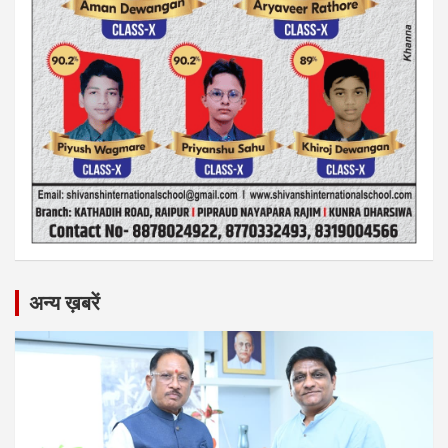
अन्य ख़बरें