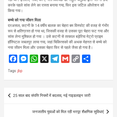
करके पहले सांस लेने का रास्ता बनाया गया, फिर इस जटिल ऑपरेशन को
किया गया।
बच्चे को नया जीवन मिला
दरअसल, कटनी के 14 वर्षीय बालक का चेहरा बम विस्फोट की वजह से गंभीर
रूप से क्षतिग्रस्त हो गया था, जिसकी वजह से उसका पूरा चेहरा फट गया और
सांस लेना मुश्किल हो गया । उसे कटनी से तत्काल बड़ेरिया मेट्रो प्राइम
हॉस्पिटल जबलपुर लाया गया, जहां चिकित्सको की अथक मेहनत से बच्चे को
नया जीवन मिला और उसका चेहरा फिर से पहले जैसा हो गया है।
F
M
W
X
T
G
C
S
a
es
h
el
m
o
h
Tags:
jbp
ce
se
at
e
ail
py
ar
b
n
s
gr
Li
e
o
g
A
a
n
Post
25 साल बाद संपत्ति नियमों में बदलाव, नई गाइडलाइन जारी
o
er
p
m
k
navigation
k
p
जनजातीय युवाओं को मिल रही भरपूर शैक्षणिक सुविधाएं