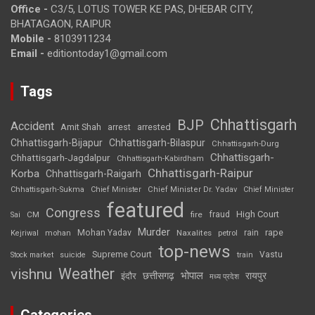
Office -
C3/5, LOTUS TOWER KE PAS, DHEBAR CITY,
BHATAGAON, RAIPUR
Mobile -
8103911234
Email -
editiontoday1@gmail.com
Tags
Chhattisgarh
BJP
Accident
Amit Shah
arrested
arrest
Chhattisgarh-Bijapur
Chhattisgarh-Bilaspur
Chhattisgarh-Durg
Chhattisgarh-
Chhattisgarh-Jagdalpur
Chhattisgarh-Kabirdham
Chhattisgarh-Raipur
Korba
Chhattisgarh-Raigarh
Chhattisgarh-Sukma
Chief Minister
Chief Minister Dr. Yadav
Chief Minister
featured
Congress
High Court
CM
fire
fraud
Sai
Murder
rape
Mohan Yadav
Naxalites
rain
Kejriwal
mohan
petrol
top-news
Supreme Court
Vastu
Stock market
suicide
train
Weather
vishnu
भोपाल
छत्तीसगढ़
रायपुर
इंदौर
मध्य प्रदेश