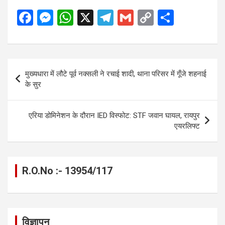
F
M
W
X
T
G
C
S
a
es
h
el
m
o
h
ce
se
at
e
ail
py
ar
b
n
s
gr
Li
e
Post
मुख्यधारा में लौटे पूर्व नक्सली ने रचाई शादी, थाना परिसर में गूँजे शहनाई
o
g
A
a
n
navigation
के सुर
o
er
p
m
k
k
p
एरिया डोमिनेशन के दौरान IED विस्फोट: STF जवान घायल, रायपुर
एयरलिफ्ट
R.O.No :- 13954/117
विज्ञापन