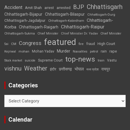
Chhattisgarh
BJP
Accident
Amit Shah
arrested
arrest
Chhattisgarh-Bijapur
Chhattisgarh-Bilaspur
Chhattisgarh-Durg
Chhattisgarh-
Chhattisgarh-Jagdalpur
Chhattisgarh-Kabirdham
Chhattisgarh-Raipur
Korba
Chhattisgarh-Raigarh
Chhattisgarh-Sukma
Chief Minister
Chief Minister Dr. Yadav
Chief Minister
featured
Congress
High Court
CM
fire
fraud
Sai
Murder
rape
Mohan Yadav
Naxalites
rain
Kejriwal
mohan
petrol
top-news
Supreme Court
Vastu
Stock market
suicide
train
Weather
vishnu
भोपाल
छत्तीसगढ़
रायपुर
इंदौर
मध्य प्रदेश
Categories
Categories
Calendar