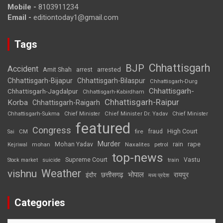
Mobile -
8103911234
Email -
editiontoday1@gmail.com
Tags
Chhattisgarh
BJP
Accident
Amit Shah
arrested
arrest
Chhattisgarh-Bijapur
Chhattisgarh-Bilaspur
Chhattisgarh-Durg
Chhattisgarh-
Chhattisgarh-Jagdalpur
Chhattisgarh-Kabirdham
Chhattisgarh-Raipur
Korba
Chhattisgarh-Raigarh
Chhattisgarh-Sukma
Chief Minister
Chief Minister Dr. Yadav
Chief Minister
featured
Congress
High Court
CM
fire
fraud
Sai
Murder
rape
Mohan Yadav
Naxalites
rain
Kejriwal
mohan
petrol
top-news
Supreme Court
Vastu
Stock market
suicide
train
Weather
vishnu
भोपाल
छत्तीसगढ़
रायपुर
इंदौर
मध्य प्रदेश
Categories