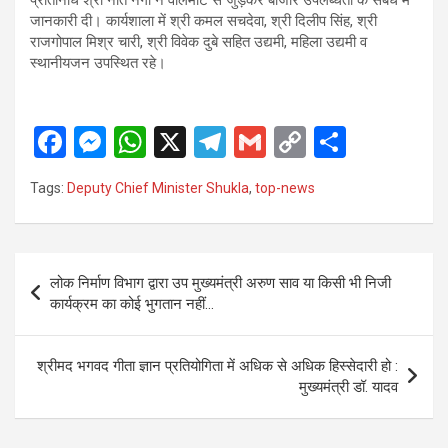
प्रतिनिधि श्री नीत नेगी ने वालमार्ट से जुड़कर बाजार उपलब्धता के संबंध में
जानकारी दी। कार्यशाला में श्री कमल सचदेवा, श्री दिलीप सिंह, श्री
राजगोपाल मिश्र चारी, श्री विवेक दुबे सहित उद्यमी, महिला उद्यमी व
स्थानीयजन उपस्थित रहे।
F
M
W
X
T
G
C
S
a
es
h
el
m
o
h
Tags:
Deputy Chief Minister Shukla
,
top-news
ce
se
at
e
ail
py
ar
b
n
s
gr
Li
e
o
g
A
a
n
Post
लोक निर्माण विभाग द्वारा उप मुख्यमंत्री अरुण साव या किसी भी निजी
o
er
p
m
k
navigation
कार्यक्रम का कोई भुगतान नहीं…
k
p
श्रीमद भगवद गीता ज्ञान प्रतियोगिता में अधिक से अधिक हिस्सेदारी हो :
मुख्यमंत्री डॉ. यादव