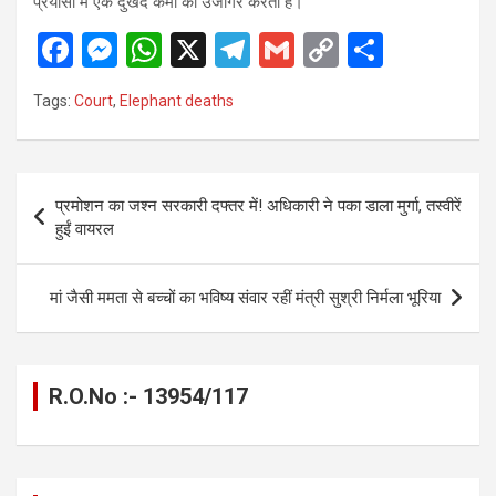
प्रयासों में एक दुखद कमी को उजागर करती है।
F
M
W
X
T
G
C
S
a
es
h
el
m
o
h
Tags:
Court
,
Elephant deaths
ce
se
at
e
ail
py
ar
b
n
s
gr
Li
e
o
g
A
a
n
Post
प्रमोशन का जश्न सरकारी दफ्तर में! अधिकारी ने पका डाला मुर्गा, तस्वीरें
o
er
p
m
k
navigation
हुईं वायरल
k
p
मां जैसी ममता से बच्चों का भविष्य संवार रहीं मंत्री सुश्री निर्मला भूरिया
R.O.No :- 13954/117