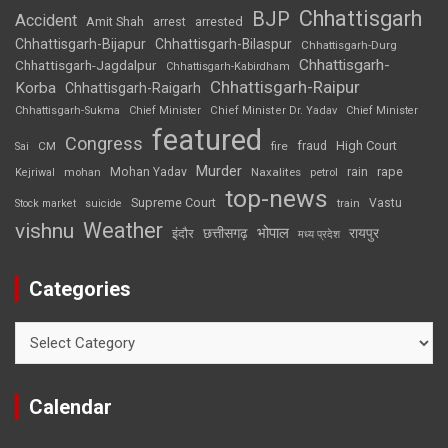
Chhattisgarh
BJP
Accident
Amit Shah
arrested
arrest
Chhattisgarh-Bijapur
Chhattisgarh-Bilaspur
Chhattisgarh-Durg
Chhattisgarh-
Chhattisgarh-Jagdalpur
Chhattisgarh-Kabirdham
Chhattisgarh-Raipur
Korba
Chhattisgarh-Raigarh
Chhattisgarh-Sukma
Chief Minister
Chief Minister Dr. Yadav
Chief Minister
featured
Congress
High Court
CM
fire
fraud
Sai
Murder
rape
Mohan Yadav
Naxalites
rain
Kejriwal
mohan
petrol
top-news
Supreme Court
Vastu
Stock market
suicide
train
Weather
vishnu
भोपाल
छत्तीसगढ़
रायपुर
इंदौर
मध्य प्रदेश
Categories
Categories
Calendar