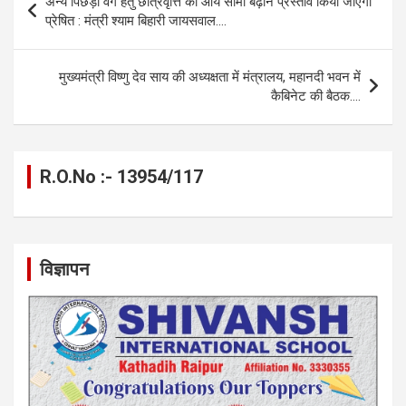
अन्य पिछड़ा वर्ग हेतु छात्रवृत्ति की आय सीमा बढ़ाने प्रस्ताव किया जाएगा
o
g
A
a
n
navigation
प्रेषित : मंत्री श्याम बिहारी जायसवाल….
o
er
p
m
k
k
p
मुख्यमंत्री विष्णु देव साय की अध्यक्षता में मंत्रालय, महानदी भवन में
कैबिनेट की बैठक….
R.O.No :- 13954/117
विज्ञापन