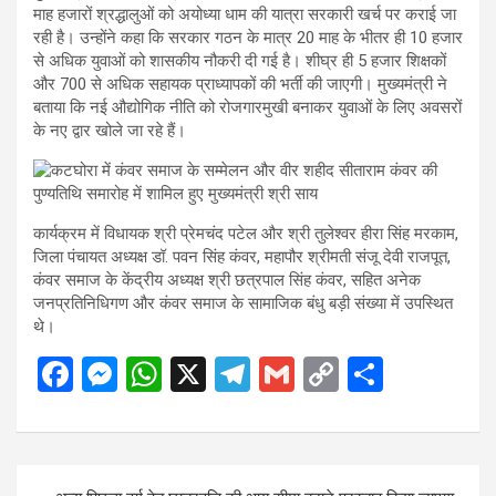
माह हजारों श्रद्धालुओं को अयोध्या धाम की यात्रा सरकारी खर्च पर कराई जा
रही है। उन्होंने कहा कि सरकार गठन के मात्र 20 माह के भीतर ही 10 हजार
से अधिक युवाओं को शासकीय नौकरी दी गई है। शीघ्र ही 5 हजार शिक्षकों
और 700 से अधिक सहायक प्राध्यापकों की भर्ती की जाएगी। मुख्यमंत्री ने
बताया कि नई औद्योगिक नीति को रोजगारमुखी बनाकर युवाओं के लिए अवसरों
के नए द्वार खोले जा रहे हैं।
कार्यक्रम में विधायक श्री प्रेमचंद पटेल और श्री तुलेश्वर हीरा सिंह मरकाम,
जिला पंचायत अध्यक्ष डॉ. पवन सिंह कंवर, महापौर श्रीमती संजू देवी राजपूत,
कंवर समाज के केंद्रीय अध्यक्ष श्री छत्रपाल सिंह कंवर, सहित अनेक
जनप्रतिनिधिगण और कंवर समाज के सामाजिक बंधु बड़ी संख्या में उपस्थित
थे।
F
M
W
X
T
G
C
S
a
es
h
el
m
o
h
ce
se
at
e
ail
py
ar
b
n
s
gr
Li
e
Post