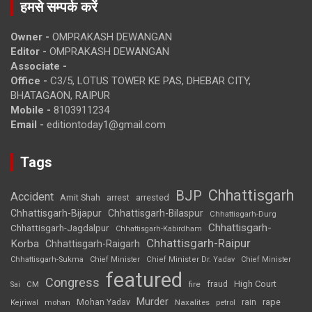
हमसे सम्पर्क करें
Owner -
OMPRAKASH DEWANGAN
Editor -
OMPRAKASH DEWANGAN
Associate -
Office -
C3/5, LOTUS TOWER KE PAS, DHEBAR CITY,
BHATAGAON, RAIPUR
Mobile -
8103911234
Email -
editiontoday1@gmail.com
Tags
Chhattisgarh
BJP
Accident
Amit Shah
arrested
arrest
Chhattisgarh-Bijapur
Chhattisgarh-Bilaspur
Chhattisgarh-Durg
Chhattisgarh-
Chhattisgarh-Jagdalpur
Chhattisgarh-Kabirdham
Chhattisgarh-Raipur
Korba
Chhattisgarh-Raigarh
Chhattisgarh-Sukma
Chief Minister
Chief Minister Dr. Yadav
Chief Minister
featured
Congress
High Court
CM
fire
fraud
Sai
Murder
rape
Mohan Yadav
Naxalites
rain
Kejriwal
mohan
petrol