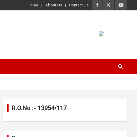
Home
About Us
Contact Us
R.O.No :- 13954/117