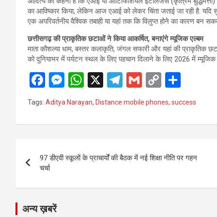
आदित्य का कहना है कि एआई या आर्टिफिशियल इंटेलिजेंस (कृत्रिम बुद्धिमत्ता) स
का आविष्कार किया, लेकिन आज एआई को लेकर चिंता जताई जा रही है. यदि सुप
एक अपरिवर्तनीय वैश्विक तबाही या यहां तक कि विलुप्त होने का कारण बन सकत
छत्तीसगढ़ की प्राकृतिक छटाओं ने किया आकर्षित, बनाएंगे म्यूजिक एल्बम
माता कौशल्या धाम, बस्तर कलाकृति, जंगल सफारी और यहां की प्राकृतिक छट
को दुनियाभर में पर्यटन स्थल के लिए पहचान दिलाने के लिए 2026 में म्यूजिक ए
F
M
W
X
T
G
C
S
a
es
h
el
m
o
h
Tags:
Aditya Narayan
,
Distance mobile phones
,
success
ce
se
at
e
ail
py
ar
b
n
s
gr
Li
e
o
g
A
a
n
Post
o
er
p
m
k
97 डीएवी स्कूलों के प्राचार्यों की बैठक में नई शिक्षा नीति पर गहन
navigation
चर्चा
k
p
अन्य ख़बरें