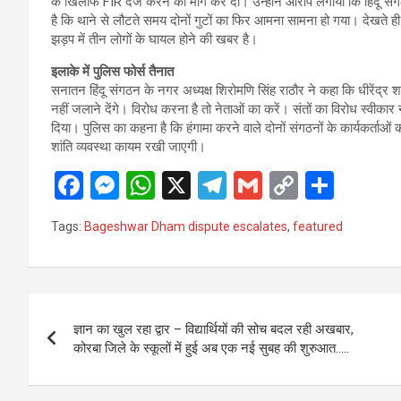
के खिलाफ FIR दर्ज करने की मांग कर दी। उन्होंने आरोप लगाया कि हिंदू संगठन
है कि थाने से लौटते समय दोनों गुटों का फिर आमना सामना हो गया। देखते ही
झड़प में तीन लोगों के घायल होने की खबर है।
इलाके में पुलिस फोर्स तैनात
सनातन हिंदू संगठन के नगर अध्यक्ष शिरोमणि सिंह राठौर ने कहा कि धीरेंद्र
नहीं जलाने देंगे। विरोध करना है तो नेताओं का करें। संतों का विरोध स्वीका
दिया। पुलिस का कहना है कि हंगामा करने वाले दोनों संगठनों के कार्यकर्ताओं
शांति व्यवस्था कायम रखी जाएगी।
F
M
W
X
T
G
C
S
a
es
h
el
m
o
h
Tags:
Bageshwar Dham dispute escalates
,
featured
ce
se
at
e
ail
py
ar
b
n
s
gr
Li
e
o
g
A
a
n
Post
o
er
p
m
k
ज्ञान का खुल रहा द्वार – विद्यार्थियों की सोच बदल रही अखबार,
navigation
कोरबा जिले के स्कूलों में हुई अब एक नई सुबह की शुरुआत…..
k
p