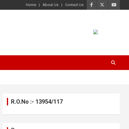
Home
About Us
Contact Us
R.O.No :- 13954/117