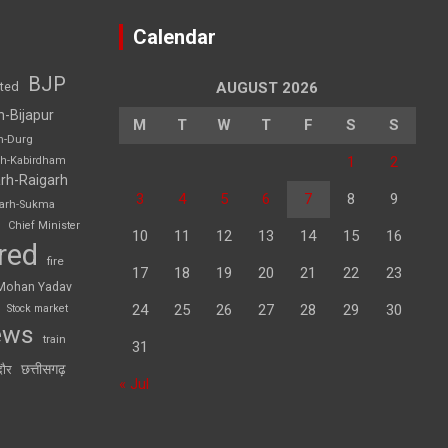
Calendar
BJP
sted
AUGUST 2026
h-Bijapur
M
T
W
T
F
S
S
h-Durg
1
2
rh-Kabirdham
rh-Raigarh
3
4
5
6
7
8
9
garh-Sukma
Chief Minister
10
11
12
13
14
15
16
red
fire
17
18
19
20
21
22
23
Mohan Yadav
24
25
26
27
28
29
30
Stock market
ews
train
31
छत्तीसगढ़
दौर
« Jul