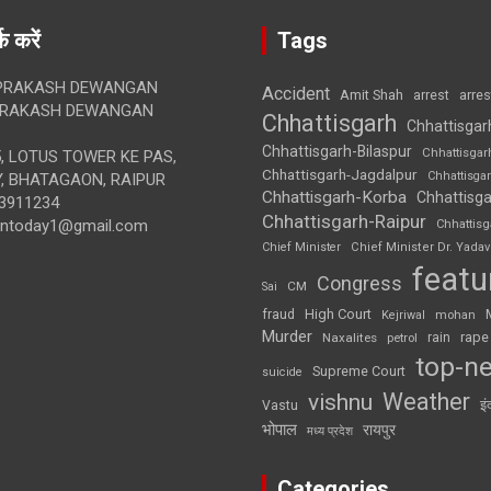
क करें
Tags
RAKASH DEWANGAN
Accident
Amit Shah
arre
arrest
RAKASH DEWANGAN
Chhattisgarh
Chhattisgar
Chhattisgarh-Bilaspur
Chhattisgar
, LOTUS TOWER KE PAS,
Chhattisgarh-Jagdalpur
Chhattisga
, BHATAGAON, RAIPUR
Chhattisgarh-Korba
Chhattisga
3911234
Chhattisgarh-Raipur
iontoday1@gmail.com
Chhattis
Chief Minister
Chief Minister Dr. Yadav
featu
Congress
CM
Sai
High Court
fraud
Kejriwal
mohan
Murder
rape
Naxalites
rain
petrol
top-n
Supreme Court
suicide
Weather
vishnu
इं
Vastu
भोपाल
रायपुर
मध्य प्रदेश
Categories