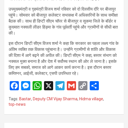
उपमुख्यमंत्री व गृहमंत्री विजय शर्मा रविवार को दो दिवसीय दौरे पर बीजापुर
पहुंचे। सोमवार को बीजापुर कलेक्टर सभाकक्ष में अधिकारियों के साथ समीक्षा
बैठक की। साथ ही डिप्टी सीएम चॉपर से बीजापुर व सुकमा जिले के बॉर्डर व
कुख्यात नक्सली लीडर हिड़मा के गांव पूर्ववर्ती पहुंचे और ग्रामीणों से सीधी बात
की।
इस दौरान डिप्टी सीएम विजय शर्मा ने कहा कि सरकार का पहला लक्ष्य गांव के
अंतिम व्यक्ति तक विकास पहुंचाना है। उन्होंने ग्रामीणों से शांति और विकास
की दिशा में आगे बढ़ने की अपील की। डिप्टी सीएम ने कहा, बस्तर संभाग को
नक्सल मुक्त बनाना है और देश में सर्वोच्च स्थान की ओर ले जाना है। इसके
लिए हम सबको, समाज को आगे आकर कार्य करना है। इस दौरान बस्तर
कमिश्नर, आईजी, कलेक्टर, एसपी उपस्थित रहे।
F
M
W
X
T
G
C
S
a
es
h
el
m
o
h
Tags:
Bastar
,
Deputy CM Vijay Sharma
,
Hidma village
,
ce
se
at
e
ail
py
ar
top-news
b
n
s
gr
Li
e
o
g
A
a
n
Post