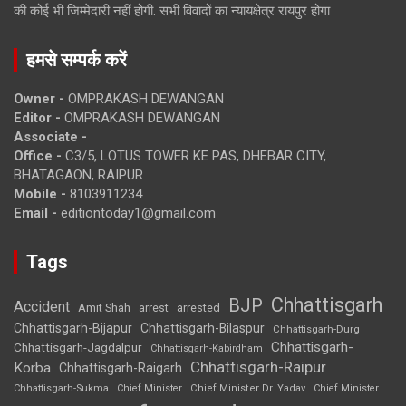
की कोई भी जिम्मेदारी नहीं होगी. सभी विवादों का न्यायक्षेत्र रायपुर होगा
हमसे सम्पर्क करें
Owner -
OMPRAKASH DEWANGAN
Editor -
OMPRAKASH DEWANGAN
Associate -
Office -
C3/5, LOTUS TOWER KE PAS, DHEBAR CITY,
BHATAGAON, RAIPUR
Mobile -
8103911234
Email -
editiontoday1@gmail.com
Tags
Chhattisgarh
BJP
Accident
Amit Shah
arrested
arrest
Chhattisgarh-Bijapur
Chhattisgarh-Bilaspur
Chhattisgarh-Durg
Chhattisgarh-
Chhattisgarh-Jagdalpur
Chhattisgarh-Kabirdham
Chhattisgarh-Raipur
Korba
Chhattisgarh-Raigarh
Chhattisgarh-Sukma
Chief Minister
Chief Minister Dr. Yadav
Chief Minister