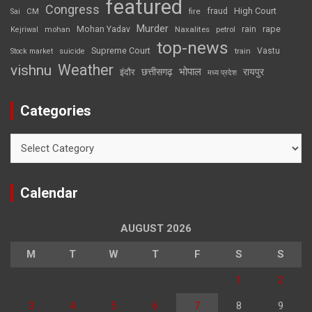
featured
Congress
High Court
CM
fire
fraud
Sai
Murder
rape
Mohan Yadav
Naxalites
rain
Kejriwal
mohan
petrol
top-news
Supreme Court
Vastu
Stock market
suicide
train
Weather
vishnu
भोपाल
छत्तीसगढ़
रायपुर
इंदौर
मध्य प्रदेश
Categories
Categories
Calendar
AUGUST 2026
M
T
W
T
F
S
S
1
2
3
4
5
6
7
8
9