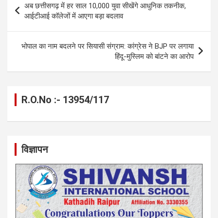
o
er
p
m
k
अब छत्तीसगढ़ में हर साल 10,000 युवा सीखेंगे आधुनिक तकनीक,
navigation
आईटीआई कॉलेजों में आएगा बड़ा बदलाव
k
p
भोपाल का नाम बदलने पर सियासी संग्राम: कांग्रेस ने BJP पर लगाया
हिंदू-मुस्लिम को बांटने का आरोप
R.O.No :- 13954/117
विज्ञापन