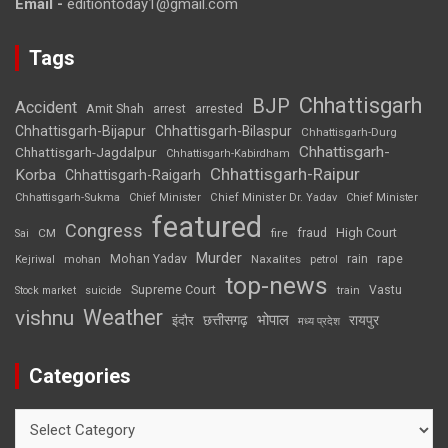
Email -
editiontoday1@gmail.com
Tags
Chhattisgarh
BJP
Accident
Amit Shah
arrested
arrest
Chhattisgarh-Bijapur
Chhattisgarh-Bilaspur
Chhattisgarh-Durg
Chhattisgarh-
Chhattisgarh-Jagdalpur
Chhattisgarh-Kabirdham
Chhattisgarh-Raipur
Korba
Chhattisgarh-Raigarh
Chhattisgarh-Sukma
Chief Minister
Chief Minister Dr. Yadav
Chief Minister
featured
Congress
High Court
CM
fire
fraud
Sai
Murder
rape
Mohan Yadav
Naxalites
rain
Kejriwal
mohan
petrol
top-news
Supreme Court
Vastu
Stock market
suicide
train
Weather
vishnu
भोपाल
छत्तीसगढ़
रायपुर
इंदौर
मध्य प्रदेश
Categories
Categories