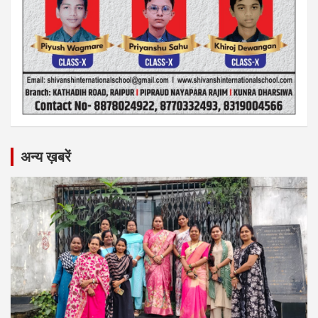
अन्य ख़बरें