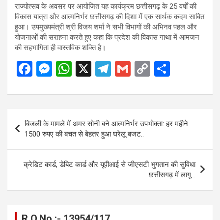
राज्योत्सव के अवसर पर आयोजित यह कार्यक्रम छत्तीसगढ़ के 25 वर्षों की
विकास यात्रा और आत्मनिर्भर छत्तीसगढ़ की दिशा में एक सार्थक कदम साबित
हुआ। उपमुख्यमंत्री श्री विजय शर्मा ने सभी विभागों की अभिनव पहल और
योजनाओं की सराहना करते हुए कहा कि प्रदेश की विकास गाथा में आमजन
की सहभागिता ही वास्तविक शक्ति है।
F
M
W
X
T
G
C
S
a
es
h
el
m
o
h
ce
se
at
e
ail
py
ar
b
n
s
gr
Li
e
Post
बिजली के मामले में अमर सोनी बने आत्मनिर्भर उपभोक्ता: हर महीने
o
g
A
a
n
navigation
1500 रुपए की बचत से बेहतर हुआ घरेलू बजट..
o
er
p
m
k
k
p
क्रेडिट कार्ड, डेबिट कार्ड और यूपीआई से जीएसटी भुगतान की सुविधा
छत्तीसगढ़ में लागू…
R.O.No :- 13954/117