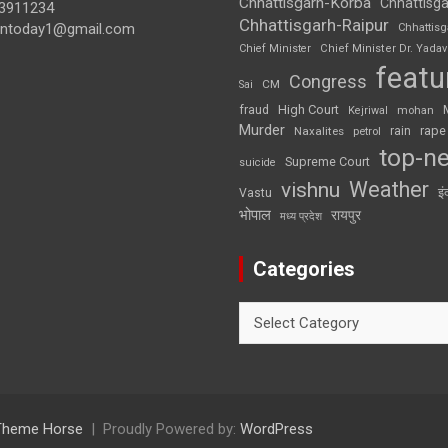
Chhattisgarh-Korba
Chhattisga
3911234
Chhattisgarh-Raipur
iontoday1@gmail.com
Chhattis
Chief Minister
Chief Minister Dr. Yadav
featu
Congress
CM
Sai
High Court
fraud
Kejriwal
mohan
Murder
rape
Naxalites
rain
petrol
top-n
Supreme Court
suicide
Weather
vishnu
इं
Vastu
भोपाल
रायपुर
मध्य प्रदेश
Categories
Categories
Theme Horse
Proudly Powered by:
WordPress