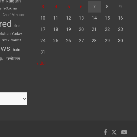
rh-Raigarh
3
4
5
6
7
8
9
garh-Sukma
Chief Minister
10
11
12
13
14
15
16
red
fire
17
18
19
20
21
22
23
Mohan Yadav
24
25
26
27
28
29
30
Stock market
ews
train
31
छत्तीसगढ़
दौर
« Jul