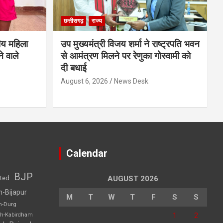
छत्तीसगढ़
राज्य
ीय महिला
उप मुख्यमंत्री विजय शर्मा ने राष्ट्रपति भवन
े वाले
से आमंत्रण मिलने पर रेणुका गोस्वामी को
दी बधाई
August 6, 2026
News Desk
Calendar
BJP
sted
AUGUST 2026
h-Bijapur
M
T
W
T
F
S
S
h-Durg
1
2
rh-Kabirdham