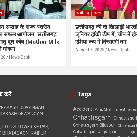
्य
छत्तीसगढ़
राज्य
ान सप्ताह के राज्य स्तरीय
छत्तीसगढ़ की दो खिलाड़ी भारत
 का सफल आयोजन, छत्तीसगढ़
जूनियर हॉकी टीम में, चीन में होन
मातृ दूध कोष (Mother Milk
एशिया कप में दिखाएंगी दम
 घोषणा
August 6, 2026
News Desk
026
News Desk
क करें
Tags
RAKASH DEWANGAN
Accident
Amit Shah
arre
arrest
RAKASH DEWANGAN
Chhattisgarh
Chhattisgar
Chhattisgarh-Bilaspur
Chhattisgar
, LOTUS TOWER KE PAS,
Chhattisgarh-Jagdalpur
Chhattisga
, BHATAGAON, RAIPUR