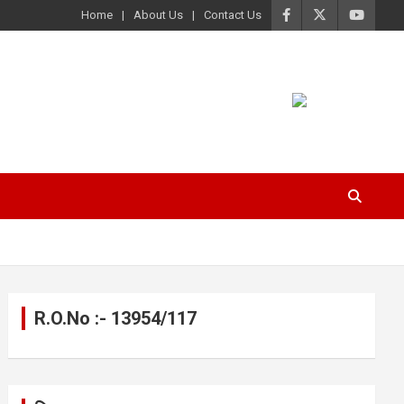
Home
About Us
Contact Us
R.O.No :- 13954/117