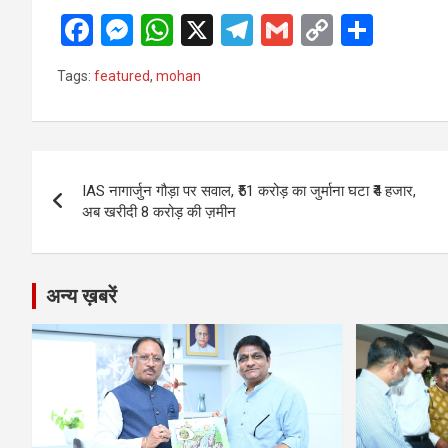
F
M
W
X
T
G
C
S
a
es
h
el
m
o
h
Tags:
featured
,
mohan
ce
se
at
e
ail
py
ar
b
n
s
gr
Li
e
o
g
A
a
n
Post
o
er
p
m
k
IAS नागार्जुन गौड़ा पर सवाल, ₹51 करोड़ का जुर्माना घटा ₹4 हजार,
navigation
अब खरीदी 8 करोड़ की ज़मीन
k
p
अन्य ख़बरें