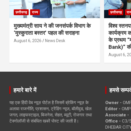
छत्तीसगढ़
राज्य
छत्तीसगढ़
राज
मुख्यमंत्री साय ने की जनसंपर्क विभाग के
विश्व स्तनप
‘मुस्कुराता बस्तर’ पहल की सराहना
कार्यक्रम
के प्रथम “
August 6, 2026
News Desk
Bank)” की
August 6, 2
हमारे बारे में
हमसे सम्पर्
यह एक हिंदी वेब न्यूज़ पोर्टल है जिसमें ब्रेकिंग न्यूज़ के
Owner -
OMP
अलावा राजनीति, प्रशासन, ट्रेंडिंग न्यूज, बॉलीवुड, खेल
Editor -
OMP
जगत, लाइफस्टाइल, बिजनेस, सेहत, ब्यूटी, रोजगार तथा
Associate -
टेक्नोलॉजी से संबंधित खबरें पोस्ट की जाती है।
Office -
C3/5
DHEBAR CITY