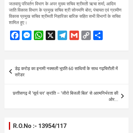
जलवायु परिवर्तन विभाग के अपर मुख्य सचिव श्रीमती ऋचा शर्मा, आदिम
जाति विकास विभाग के प्रमुख सचिव श्री सोनमणि बोरा, पंचायत एवं ग्रामीण
विकास प्रमुख सचिव श्रीमती निहारिका बारिक सहित सभी विभागों के सचिव
शामिल हुए।
F
M
W
X
T
G
C
S
a
es
h
el
m
o
h
ce
se
at
e
ail
py
ar
b
n
s
gr
Li
e
Post
डेढ़ करोड़ का इनामी नक्सली भूपति 60 साथियों के साथ गढ़चिरौली में
o
g
A
a
n
navigation
सरेंडर
o
er
p
m
k
k
p
छत्तीसगढ़ में ‘सूर्य घर’ क्रांति – ‘जीरो बिजली बिल’ से आत्मनिर्भरता की
ओर….
R.O.No :- 13954/117