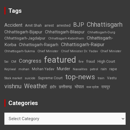
Tags
Chhattisgarh
BJP
Accident
Amit Shah
arrested
arrest
Chhattisgarh-Bijapur
Chhattisgarh-Bilaspur
Chhattisgarh-Durg
Chhattisgarh-
Chhattisgarh-Jagdalpur
Chhattisgarh-Kabirdham
Chhattisgarh-Raipur
Korba
Chhattisgarh-Raigarh
Chhattisgarh-Sukma
Chief Minister
Chief Minister Dr. Yadav
Chief Minister
featured
Congress
High Court
CM
fire
fraud
Sai
Murder
rape
Mohan Yadav
Naxalites
rain
Kejriwal
mohan
petrol
top-news
Supreme Court
Vastu
Stock market
suicide
train
Weather
vishnu
भोपाल
छत्तीसगढ़
रायपुर
इंदौर
मध्य प्रदेश
Categories
Categories