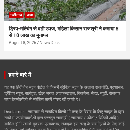
छत्तीसगढ़
राज्य
ड्रिप-मल्चिंग से बढ़ी उपज, महिला किसान राजश्री ने कमाया 8
से 10 लाख का मुनाफा
August 8, 2026
News Desk
हमारे बारे में
यह एक हिंदी वेब न्यूज़ पोर्टल है जिसमें ब्रेकिंग न्यूज़ के अलावा राजनीति, प्रशासन,
ट्रेंडिंग न्यूज, बॉलीवुड, खेल जगत, लाइफस्टाइल, बिजनेस, सेहत, ब्यूटी, रोजगार
तथा टेक्नोलॉजी से संबंधित खबरें पोस्ट की जाती है।
Disclaimer - समाचार से सम्बंधित किसी भी तरह के विवाद के लिए साइट के कुछ
तत्वों में उपयोगकर्ताओं द्वारा प्रस्तुत सामग्री ( समाचार / फोटो / विडियो आदि )
शामिल होगी स्वामी, मुद्रक, प्रकाशक, संपादक इस तरह के सामग्रियों के लिए कोई