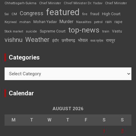
Chhattisgarh-Sukma
Chief Minister
Chief Minister Dr. Yadav
Chief Minister
featured
Congress
High Court
CM
fire
fraud
Sai
Murder
rape
Mohan Yadav
Naxalites
rain
Kejriwal
mohan
petrol
top-news
Supreme Court
Vastu
Stock market
suicide
train
Weather
vishnu
भोपाल
छत्तीसगढ़
रायपुर
इंदौर
मध्य प्रदेश
Categories
Categories
Calendar
AUGUST 2026
M
T
W
T
F
S
S
1
2