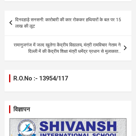
ce
se
at
e
ail
py
ar
b
n
s
gr
Li
e
Post
दिनदहाड़े सनसनी: कारोबारी की कार रोककर हथियारों के बल पर 15
o
g
A
a
n
navigation
लाख की लूट
o
er
p
m
k
k
p
रामानुजगंज में जल्द खुलेगा केंद्रीय विद्यालय, मंत्री रामविचार नेताम ने
दिल्ली में की केंद्रीय शिक्षा मंत्री धमेंद्र प्रधान से मुलाकात…
R.O.No :- 13954/117
विज्ञापन