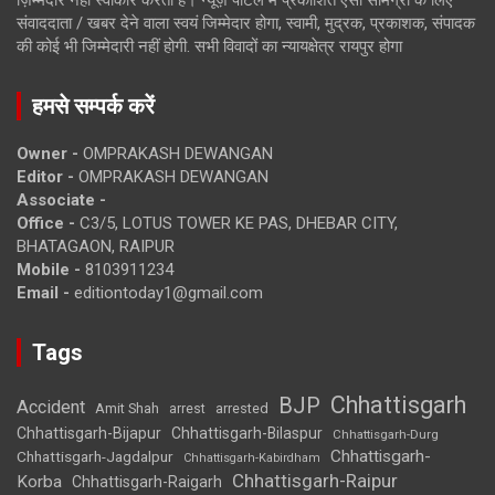
ज़िम्मेदार नहीं स्वीकार करता है। न्यूज़ पोर्टल में प्रकाशित ऐसी सामग्री के लिए
संवाददाता / खबर देने वाला स्वयं जिम्मेदार होगा, स्वामी, मुद्रक, प्रकाशक, संपादक
की कोई भी जिम्मेदारी नहीं होगी. सभी विवादों का न्यायक्षेत्र रायपुर होगा
हमसे सम्पर्क करें
Owner -
OMPRAKASH DEWANGAN
Editor -
OMPRAKASH DEWANGAN
Associate -
Office -
C3/5, LOTUS TOWER KE PAS, DHEBAR CITY,
BHATAGAON, RAIPUR
Mobile -
8103911234
Email -
editiontoday1@gmail.com
Tags
Chhattisgarh
BJP
Accident
Amit Shah
arrested
arrest
Chhattisgarh-Bijapur
Chhattisgarh-Bilaspur
Chhattisgarh-Durg
Chhattisgarh-
Chhattisgarh-Jagdalpur
Chhattisgarh-Kabirdham
Chhattisgarh-Raipur
Korba
Chhattisgarh-Raigarh