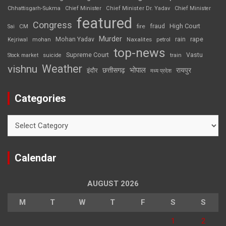
Chhattisgarh-Sukma
Chief Minister
Chief Minister Dr. Yadav
Chief Minister
featured
Congress
High Court
CM
fire
fraud
Sai
Murder
rape
Mohan Yadav
Naxalites
rain
Kejriwal
mohan
petrol
top-news
Supreme Court
Vastu
Stock market
suicide
train
Weather
vishnu
भोपाल
छत्तीसगढ़
रायपुर
इंदौर
मध्य प्रदेश
Categories
Categories
Calendar
AUGUST 2026
M
T
W
T
F
S
S
1
2