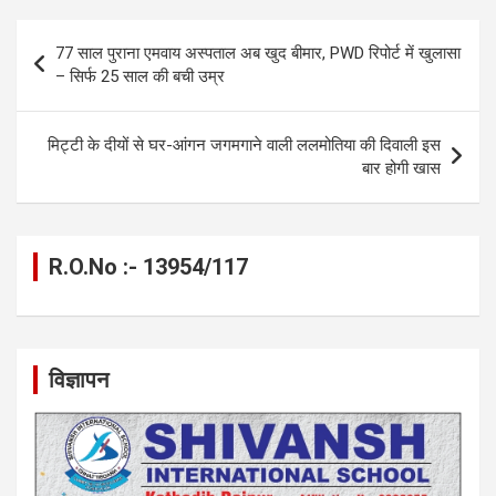
b
n
s
gr
Li
e
o
g
A
a
n
Post
77 साल पुराना एमवाय अस्पताल अब खुद बीमार, PWD रिपोर्ट में खुलासा
o
er
p
m
k
navigation
– सिर्फ 25 साल की बची उम्र
k
p
मिट्टी के दीयों से घर-आंगन जगमगाने वाली ललमोतिया की दिवाली इस
बार होगी खास
R.O.No :- 13954/117
विज्ञापन