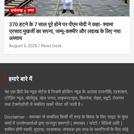
छत्तीसगढ़
राज्य
370 हटने के 7 साल पूरे होने पर पीएम मोदी ने कहा- श्यामा
प्रसाद मुखर्जी का सपना, जम्मू-कश्मीर और लद्दाख के लिए नया
अध्याय
August 6, 2026
News Desk
हमारे बारे में
यह एक हिंदी वेब न्यूज़ पोर्टल है जिसमें ब्रेकिंग न्यूज़ के अलावा राजनीति, प्रशासन,
ट्रेंडिंग न्यूज, बॉलीवुड, खेल जगत, लाइफस्टाइल, बिजनेस, सेहत, ब्यूटी, रोजगार
तथा टेक्नोलॉजी से संबंधित खबरें पोस्ट की जाती है।
Disclaimer - समाचार से सम्बंधित किसी भी तरह के विवाद के लिए साइट के कुछ
तत्वों में उपयोगकर्ताओं द्वारा प्रस्तुत सामग्री ( समाचार / फोटो / विडियो आदि )
शामिल होगी स्वामी, मुद्रक, प्रकाशक, संपादक इस तरह के सामग्रियों के लिए कोई