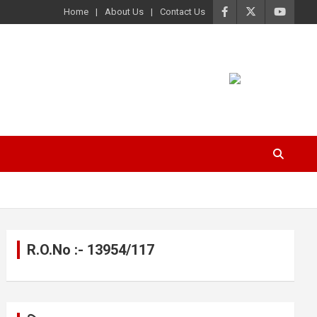
Home
About Us
Contact Us
R.O.No :- 13954/117