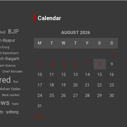
Calendar
BJP
sted
AUGUST 2026
h-Bijapur
M
T
W
T
F
S
S
h-Durg
1
2
rh-Kabirdham
rh-Raigarh
3
4
5
6
7
8
9
garh-Sukma
Chief Minister
10
11
12
13
14
15
16
red
fire
17
18
19
20
21
22
23
Mohan Yadav
24
25
26
27
28
29
30
Stock market
ews
train
31
छत्तीसगढ़
दौर
« Jul