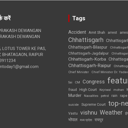
क करें
Tags
RAKASH DEWANGAN
Accident
Amit Shah
arre
arrest
RAKASH DEWANGAN
Chhattisgarh
Chhattisgar
Chhattisgarh-Bilaspur
Chhattisgar
, LOTUS TOWER KE PAS,
Chhattisgarh-Jagdalpur
Chhattisga
, BHATAGAON, RAIPUR
Chhattisgarh-Korba
Chhattisga
3911234
Chhattisgarh-Raipur
iontoday1@gmail.com
Chhattis
Chief Minister
Chief Minister Dr. Yadav
featu
Congress
CM
Sai
High Court
fraud
Kejriwal
mohan
Murder
rape
Naxalites
rain
petrol
top-n
Supreme Court
suicide
Weather
vishnu
इं
Vastu
भोपाल
रायपुर
मध्य प्रदेश