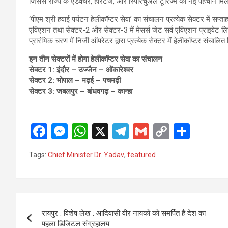
जिससे राज्य के एडवेंचर, हेरिटेज, और स्पिरिचुअल टूरिज्म को नई पहचान मिले
‘पीएम श्री हवाई पर्यटन हेलीकॉप्टर सेवा’ का संचालन प्रत्येक सेक्टर में सप्त
एविएशन तथा सेक्टर-2 और सेक्टर-3 में मेसर्स जेट सर्व एविएशन प्राइवेट लि
प्रारंभिक चरण में निजी ऑपरेटर द्वारा प्रत्येक सेक्टर में हेलीकॉप्टर संचालि
इन तीन सेक्टरों में होगा हेलीकॉप्टर सेवा का संचालन
सेक्टर 1: इंदौर – उज्जैन – ओंकारेश्वर
सेक्टर 2: भोपाल – मढ़ई – पचमढ़ी
सेक्टर 3: जबलपुर – बांधवगढ़ – कान्हा
F
M
W
X
T
G
C
S
a
es
h
el
m
o
h
Tags:
Chief Minister Dr. Yadav
,
featured
ce
se
at
e
ail
py
ar
b
n
s
gr
Li
e
o
g
A
a
n
Post
o
er
p
m
k
रायपुर : विशेष लेख : आदिवासी वीर नायकों को समर्पित है देश का
navigation
पहला डिजिटल संग्रहालय