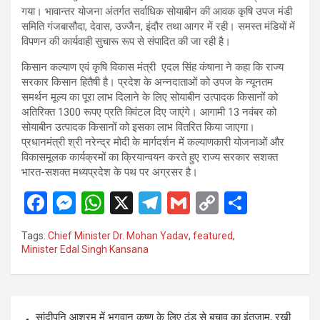
गया। भावान्तर योजना अंतर्गत सर्वाधिक सोयाबीन की आवक कृषि उपज मंडी
समिति गंजबासौदा, देवास, उज्जैन, इंदौर तथा आगर में रही। समस्त मंडियों में
विपणन की कार्यवाही सुचारू रूप से संपादित की जा रही है।
किसान कल्याण एवं कृषि विकास मंत्री एदल सिंह कंषाना ने कहा कि राज्य
सरकार किसान हितैषी है। प्रदेश के अन्नदाताओं को उपज के न्यूनतम
समर्थन मूल्य का पूरा लाभ दिलाने के लिए सोयाबीन उत्पादक किसानों को
अतिरिक्त 1300 रूपए प्रति क्विंटल दिए जाएंगे। आगामी 13 नवंबर को
सोयाबीन उत्पादक किसानों को इसका लाभ वितरित किया जाएगा।
प्रधानमंत्री श्री नरेन्द्र मोदी के मार्गदर्शन में कल्याणकारी योजनाओं और
विकासमूलक कार्यक्रमों का क्रियान्वयन करते हुए राज्य सरकार सशक्त
भारत-सशक्त मध्यप्रदेश के पथ पर अग्रसर है।
F
M
W
X
T
G
C
S
a
es
h
el
m
o
h
Tags:
Chief Minister Dr. Mohan Yadav
,
featured
,
ce
se
at
e
ail
py
ar
Minister Edal Singh Kansana
b
n
s
gr
Li
e
o
g
A
a
n
Post
o
er
p
m
k
सांदीपनि आश्रम में भगवान कृष्ण के लिए ठंड से बचाव का इंतज़ाम, रखी