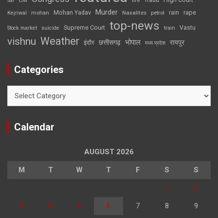
CM
fire
fraud
Sai
Murder
rape
Mohan Yadav
Naxalites
rain
Kejriwal
mohan
petrol
top-news
Supreme Court
Vastu
Stock market
suicide
train
Weather
vishnu
भोपाल
छत्तीसगढ़
रायपुर
इंदौर
मध्य प्रदेश
Categories
Categories
Calendar
AUGUST 2026
M
T
W
T
F
S
S
1
2
3
4
5
6
7
8
9