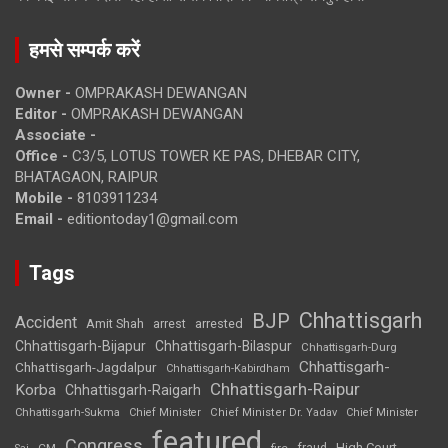
हमसे सम्पर्क करें
Owner -
OMPRAKASH DEWANGAN
Editor -
OMPRAKASH DEWANGAN
Associate -
Office -
C3/5, LOTUS TOWER KE PAS, DHEBAR CITY,
BHATAGAON, RAIPUR
Mobile -
8103911234
Email -
editiontoday1@gmail.com
Tags
Chhattisgarh
BJP
Accident
Amit Shah
arrested
arrest
Chhattisgarh-Bijapur
Chhattisgarh-Bilaspur
Chhattisgarh-Durg
Chhattisgarh-
Chhattisgarh-Jagdalpur
Chhattisgarh-Kabirdham
Chhattisgarh-Raipur
Korba
Chhattisgarh-Raigarh
Chhattisgarh-Sukma
Chief Minister
Chief Minister Dr. Yadav
Chief Minister
featured
Congress
High Court